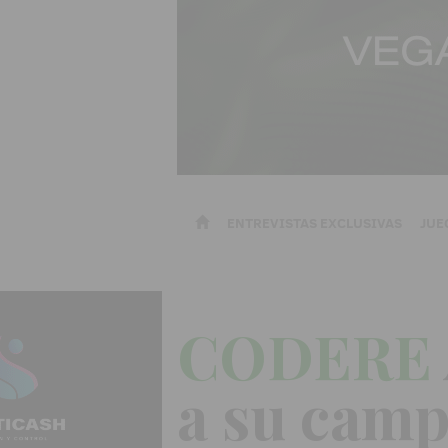
ENTREVISTAS EXCLUSIVAS
JUE
CODERE
a su camp