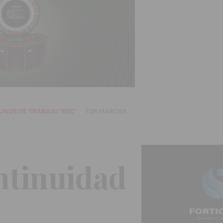
UNOS DE TRABAJO 'RSC'
TOP MARCAS
ntinuidad