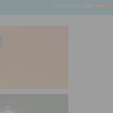
CONTACTO