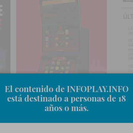
ÚL
.
La
de
.
DE
GA
re
pr
el
.
VÍ
Gr
me
ru
El contenido de INFOPLAY.INFO
.
Jo
ve
está destinado a personas de 18
in
.
Be
años o más.
en
.
La
si
.
El
nu