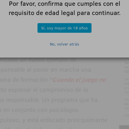
Por favor, confirma que cumples con el
añ
requisito de edad legal para continuar.
.
Ma
el
.
Na
de
Sí, soy mayor de 18 años
ap
.
Ex
eu
No, volver atrás
.
Ca
su
onizado un nuevo ejemplo de
.
De
ti
sponsable al poner en marcha una
AD
rama de formación "
Cuando el juego no
.
La
on
a 
jeto expresar el compromiso de la
Le
go responsable. Un programa que ha
.
Ca
Ap
a en conjunto con psicólogos
nu
.
LO
pulsivo, y está enfocado principalmente