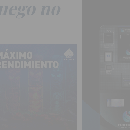
juego no