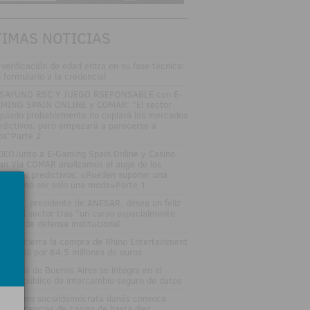
TIMAS NOTICIAS
 verificación de edad entra en su fase técnica:
l formulario a la credencial
SAYUNO RSC Y JUEGO RSEPONSABLE con E-
MING SPAIN ONLINE y COMAR: "El sector
gulado probablemente no copiará los mercados
edictivos, pero empezará a parecerse a
los"Parte 2
DEOJunto a E-Gaming Spain Online y Casino
an Vía COMAR analizamos el auge de los
rcados predictivos: «Pueden suponer una
ptura, no ser solo una moda»Parte 1
sé Vall, presidente de ANESAR, desea un feliz
rano al sector tras "un curso especialmente
tenso" de defensa institucional
tsson cierra la compra de Rhino Entertainment
 Canadá por 64,5 millones de euros
 Lotería de Buenos Aires se integra en el
stema público de intercambio seguro de datos
 Ejecutivo socialdemócrata danés convoca
evas licencias de casino de hasta diez