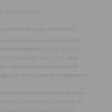
s ejes de acción:
l concepto de juego responsable
s para difusión; uno explicando este
de autodiagnóstico
con el que los
 tipo de jugador son, y otro
para
dos, con información para que el
lograr un acercamiento comprensivo
.
los datos de contacto a los distintos
istencia que ofrece la Provincia de
 Autoexclusión que administra el