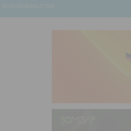
BUSCAR
NEWSLETTER