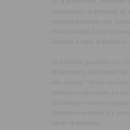
en la prevención, mediante la
capacitación al personal de s
aquellas personas que pueda
esta actividad, hacia los pr
llevando a cabo la Provincia
La iniciativa ya contó con u
el personal y los clientes de 
año pasado. “
Al ser una ini
primero en dos salas. La exp
recibida por nuestros colabor
decidimos extenderla y suma
desde la empresa.