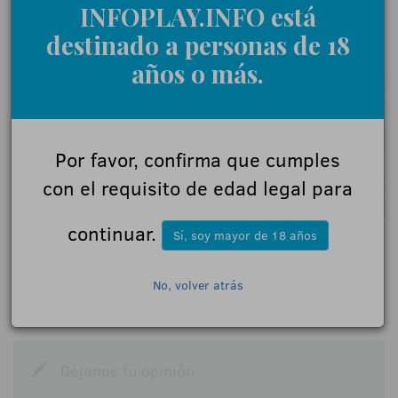
INFOPLAY.INFO está
destinado a personas de 18
18+ | Juegoseguro.es - Jugarbien.es
años o más.
Por favor, confirma que cumples
con el requisito de edad legal para
continuar.
Sí, soy mayor de 18 años
No, volver atrás
0 Comentarios
Déjanos tu opinión