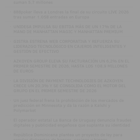
suman 5,7 millones
·
888poker lleva a Londres la final de su circuito LIVE 2026
tras sumar 1.058 entradas en Europa
·
UNIDESA IMPULSA SU EBITDA MÁS DE UN 17% DE LA
MANO DE MANHATTAN MAGIC Y MANHATTAN PREMIUM
·
GISTRA ESTRENA WEB CORPORATIVA Y REFUERZA SU
LIDERAZGO TECNOLÓGICO EN CAJEROS INTELIGENTES Y
GESTIÓN DE EFECTIVO
·
AZKOYEN GROUP ELEVA SU FACTURACIÓN UN 6,2% EN EL
PRIMER SEMESTRE DE 2026, HASTA LOS 108,9 MILLONES
DE EUROS
·
LA DIVISIÓN DE PAYMENT TECHNOLOGIES DE AZKOYEN
CRECE UN 20,3% Y SE CONSOLIDA COMO EL MOTOR DEL
GRUPO EN EL PRIMER SEMESTRE DE 2026
·
Un juez federal frena la prohibición de los mercados de
predicción en Minnesota y da la razón a Kalshi y
Polymarket
·
El operador estatal La Banca de Uruguay denuncia fraudes
digitales y publicidad engañosa que suplanta su identidad
·
República Dominicana plantea un proyecto de ley para
regular distancias de bancos, casinos y bingos