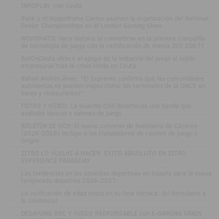
.
INFOPLAY, con Ceuta
.
Rank y el Hippodrome Casino asumen la organización del National
Dealer Championships en el London Gaming Show
.
NOVOMATIC hace historia al convertirse en la primera compañía
de tecnología de juego con la certificación de marca ISO 20671
.
BetOnCeuta ofrece el apoyo de la industria del juego al tejido
empresarial tras la crisis vivida en Ceuta
.
Rafael Andrés Álvez: "El Supremo confirma que las comunidades
autónomas no pueden inspeccionar los terminales de la ONCE en
bares y restaurantes"
.
FOTOS Y VÍDEO: La Guardia Civil desarticula una banda que
asaltaba bancos y salones de juego
.
BOLETÍN DE HOY: El nuevo convenio de hostelería de Cáceres
(2026-2028) incluye a los trabajadores de casinos de juego y
bingos
.
ZITRO LO VUELVE A HACER: ÉXITO ABSOLUTO EN ZITRO
EXPERIENCE PARAGUAY
.
Las tendencias en las apuestas deportivas en España para la nueva
temporada deportiva 2026-2027
.
La verificación de edad entra en su fase técnica: del formulario a
la credencial
.
DESAYUNO RSC Y JUEGO RSEPONSABLE con E-GAMING SPAIN