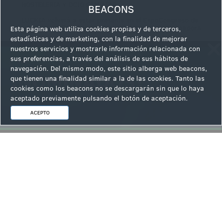
HOSTELERÍA Y OCIO FAMILIAR
BEACONS
·
LUCKIA volverá a estar presente en el ExpoCongreso de
Juego - Luis Escribano como expositora y patrocinadora
Esta página web utiliza cookies propias y de terceros,
estadísticas y de marketing, con la finalidad de mejorar
·
EGT respaldará como patrocinador la 14ª edición del
nuestros servicios y mostrarle información relacionada con
ExpoCongreso de Juego - Luis Escribano
sus preferencias, a través del análisis de sus hábitos de
·
La Cena de Verano de ACORDJOC exhibe la candidatura
navegación. Del mismo modo, este sitio alberga web beacons,
galardonada como Asociación Destacada en los Premios al
que tienen una finalidad similar a la de las cookies. Tanto las
Juego Responsable y RSC 2026 FOTOS
cookies como los beacons no se descargarán sin que lo haya
aceptado previamente pulsando el botón de aceptación.
ACEPTO
ÚLTIMAS NOTICIAS