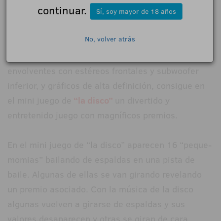
continuar.
Unidesa continúa innovando en sus juegos.
Sí, soy mayor de 18 años
No, volver atrás
Con su mueble
ELITE
con más de
16 millones de
colores en su pantalla horizontal
, altavoces
envolventes con estéreos frontales y subwoofer
inferior, y gráficos de alta definición, consigue en
el mini juego de
“la disco”
un divertido y
entretenido juego con magníficos premios.
En el mini juego de “la disco” aparecen 16 “peque-
momias” bailando de espaldas en una pista de
baile. Algunas de ellas se van girando revelando
un premio asociado. Con la música de la disco
algunas vuelven a girarse de espaldas y sus
valores desaparecen y otras se giran de cara