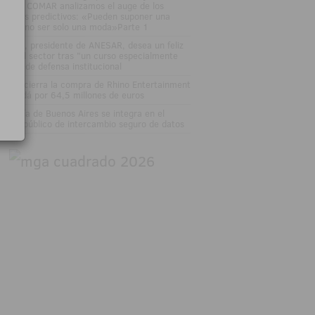
an Vía COMAR analizamos el auge de los
rcados predictivos: «Pueden suponer una
ptura, no ser solo una moda»Parte 1
sé Vall, presidente de ANESAR, desea un feliz
rano al sector tras "un curso especialmente
tenso" de defensa institucional
tsson cierra la compra de Rhino Entertainment
 Canadá por 64,5 millones de euros
 Lotería de Buenos Aires se integra en el
stema público de intercambio seguro de datos