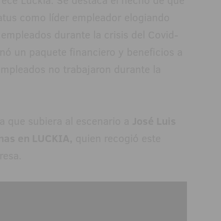
frece Luckia. Se destaca el hecho de que
tatus como líder empleador elogiando
empleados durante la crisis del Covid-
nó un paquete financiero y beneficios a
empleados no trabajaron durante la
a que subiera al escenario a
José Luis
onas en LUCKIA,
quien recogió este
resa.