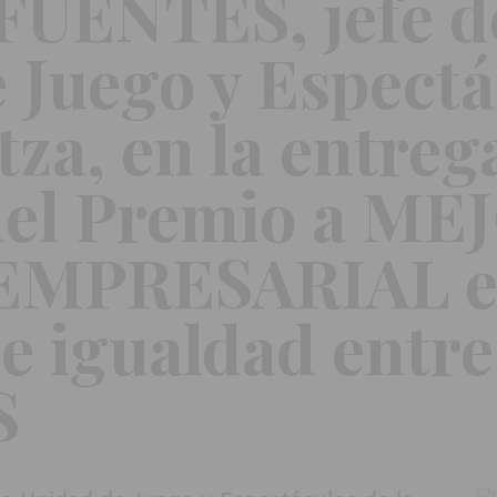
UENTES, jefe de
 Juego y Espectá
tza, en la entreg
el Premio a ME
EMPRESARIAL 
 e igualdad entre
S