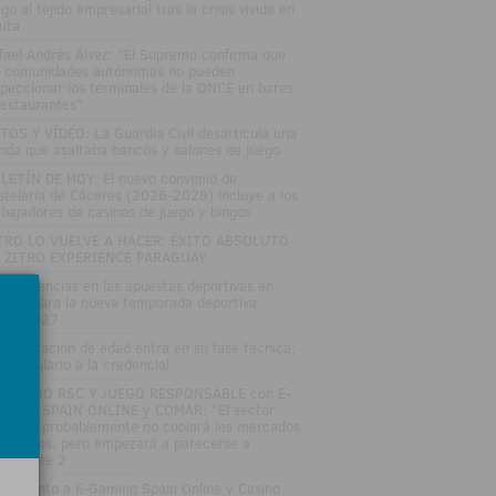
go al tejido empresarial tras la crisis vivida en
uta
fael Andrés Álvez: "El Supremo confirma que
s comunidades autónomas no pueden
speccionar los terminales de la ONCE en bares
restaurantes"
TOS Y VÍDEO: La Guardia Civil desarticula una
nda que asaltaba bancos y salones de juego
LETÍN DE HOY: El nuevo convenio de
stelería de Cáceres (2026-2028) incluye a los
abajadores de casinos de juego y bingos
TRO LO VUELVE A HACER: ÉXITO ABSOLUTO
 ZITRO EXPERIENCE PARAGUAY
s tendencias en las apuestas deportivas en
paña para la nueva temporada deportiva
26-2027
 verificación de edad entra en su fase técnica:
l formulario a la credencial
SAYUNO RSC Y JUEGO RESPONSABLE con E-
MING SPAIN ONLINE y COMAR: "El sector
gulado probablemente no copiará los mercados
edictivos, pero empezará a parecerse a
los"Parte 2
DEOJunto a E-Gaming Spain Online y Casino