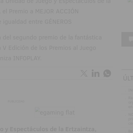
 del segundo premio de la fantástica
a V Edición de los Premios al Juego
aniza INFOPLAY.
ÚL
.
IN
.
Ra
PUBLICIDAD
or
en
.
NO
pr
ce
go y Espectáculos de la Ertzaintza,
.
Be