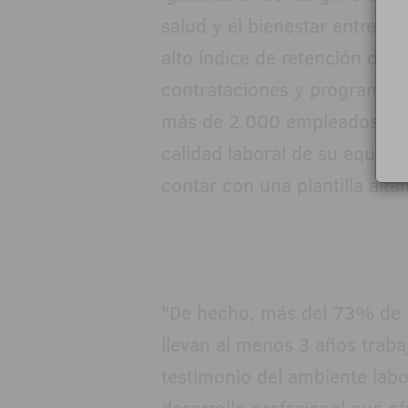
salud y el bienestar entre s
alto índice de retención del 
contrataciones y programas
más de 2.000 empleados en la 
calidad laboral de su equipo
contar con una plantilla al
"De hecho, más del 73% de 
llevan al menos 3 años traba
testimonio del ambiente labo