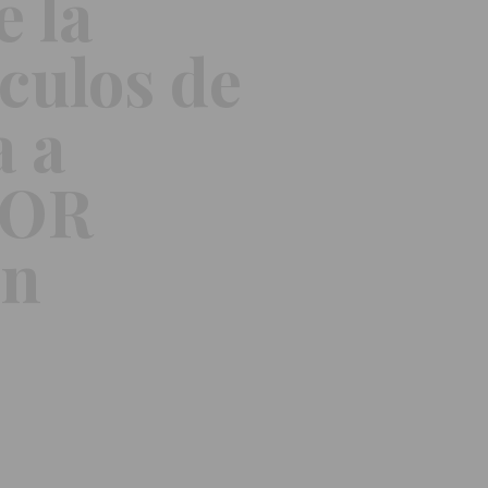
 la
culos de
a a
JOR
en