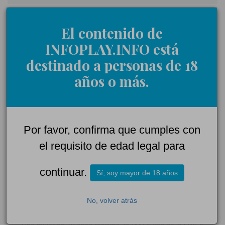
El contenido de
INFOPLAY.INFO está
NOTICIAS RELACIONADAS
destinado a personas de 18
·
DESAYUNO RSC Y JUEGO RSEPONSABLE con E-GAMING
años o más.
SPAIN ONLINE y COMAR: "El sector regulado
probablemente no copiará los mercados predictivos, pero
empezará a parecerse a ellos"Parte 2
·
VÍDEOJunto a E-Gaming Spain Online y Casino Gran Vía
COMAR analizamos el auge de los mercados predictivos:
Por favor, confirma que cumples con
«Pueden suponer una ruptura, no ser solo una moda»Parte
1
el requisito de edad legal para
·
MGA cierra la gala del Juego Responsable en el Teatro Real
con el premio más esperado: Empresa del AñoVÍDEO
continuar.
Sí, soy mayor de 18 años
·
ENTREVISTA en EXCLUSIVA con Kissy Chandiramani:
"Ceuta sigue siendo una apuesta segura" para las
empresas de juego online y tecnológicas
No, volver atrás
·
Betinia llega a España
·
Una mujer de 79 años reclama 35.000 euros de la ONCE