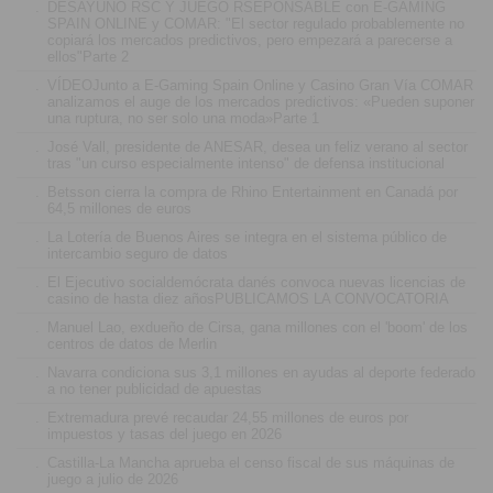
.
DESAYUNO RSC Y JUEGO RSEPONSABLE con E-GAMING
SPAIN ONLINE y COMAR: "El sector regulado probablemente no
copiará los mercados predictivos, pero empezará a parecerse a
ellos"Parte 2
.
VÍDEOJunto a E-Gaming Spain Online y Casino Gran Vía COMAR
analizamos el auge de los mercados predictivos: «Pueden suponer
una ruptura, no ser solo una moda»Parte 1
.
José Vall, presidente de ANESAR, desea un feliz verano al sector
tras "un curso especialmente intenso" de defensa institucional
.
Betsson cierra la compra de Rhino Entertainment en Canadá por
64,5 millones de euros
.
La Lotería de Buenos Aires se integra en el sistema público de
intercambio seguro de datos
.
El Ejecutivo socialdemócrata danés convoca nuevas licencias de
casino de hasta diez añosPUBLICAMOS LA CONVOCATORIA
.
Manuel Lao, exdueño de Cirsa, gana millones con el 'boom' de los
centros de datos de Merlin
.
Navarra condiciona sus 3,1 millones en ayudas al deporte federado
a no tener publicidad de apuestas
.
Extremadura prevé recaudar 24,55 millones de euros por
impuestos y tasas del juego en 2026
.
Castilla-La Mancha aprueba el censo fiscal de sus máquinas de
juego a julio de 2026