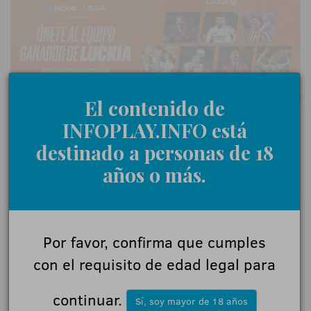
El contenido de
INFOPLAY.INFO está
destinado a personas de 18
0 Comentarios
años o más.
Déjanos tu opinión
Por favor, confirma que cumples
Nombre:
con el requisito de edad legal para
continuar.
Sí, soy mayor de 18 años