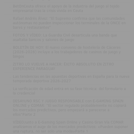
.
BetOnCeuta ofrece el apoyo de la industria del juego al tejido
empresarial tras la crisis vivida en Ceuta
.
Rafael Andrés Álvez: "El Supremo confirma que las comunidades
autónomas no pueden inspeccionar los terminales de la ONCE en
bares y restaurantes"
.
FOTOS Y VÍDEO: La Guardia Civil desarticula una banda que
asaltaba bancos y salones de juego
.
BOLETÍN DE HOY: El nuevo convenio de hostelería de Cáceres
(2026-2028) incluye a los trabajadores de casinos de juego y
bingos
.
ZITRO LO VUELVE A HACER: ÉXITO ABSOLUTO EN ZITRO
EXPERIENCE PARAGUAY
.
Las tendencias en las apuestas deportivas en España para la nueva
temporada deportiva 2026-2027
.
La verificación de edad entra en su fase técnica: del formulario a
la credencial
.
DESAYUNO RSC Y JUEGO RESPONSABLE con E-GAMING SPAIN
ONLINE y COMAR: "El sector regulado probablemente no copiará
los mercados predictivos, pero empezará a parecerse a
ellos"Parte 2
.
VÍDEOJunto a E-Gaming Spain Online y Casino Gran Vía COMAR
analizamos el auge de los mercados predictivos: «Pueden suponer
una ruptura, no ser solo una moda»Parte 1