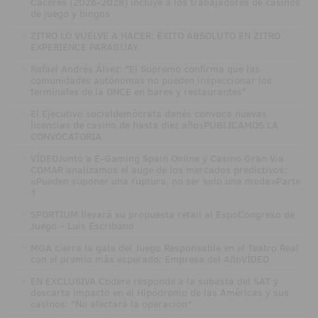
Cáceres (2026-2028) incluye a los trabajadores de casinos
de juego y bingos
·
ZITRO LO VUELVE A HACER: ÉXITO ABSOLUTO EN ZITRO
EXPERIENCE PARAGUAY
·
Rafael Andrés Álvez: "El Supremo confirma que las
comunidades autónomas no pueden inspeccionar los
terminales de la ONCE en bares y restaurantes"
·
El Ejecutivo socialdemócrata danés convoca nuevas
licencias de casino de hasta diez añosPUBLICAMOS LA
CONVOCATORIA
·
VÍDEOJunto a E-Gaming Spain Online y Casino Gran Vía
COMAR analizamos el auge de los mercados predictivos:
«Pueden suponer una ruptura, no ser solo una moda»Parte
1
·
SPORTIUM llevará su propuesta retail al ExpoCongreso de
Juego – Luis Escribano
·
MGA cierra la gala del Juego Responsable en el Teatro Real
con el premio más esperado: Empresa del AñoVÍDEO
·
EN EXCLUSIVA Codere responde a la subasta del SAT y
descarta impacto en el Hipódromo de las Américas y sus
casinos: "No afectará la operación"