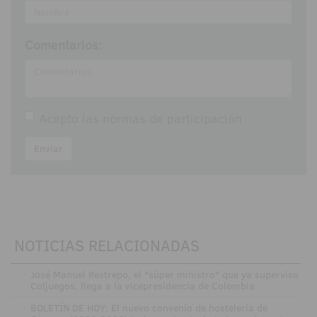
Comentarios:
Acepto las
normas de participación
Enviar
NOTICIAS RELACIONADAS
·
José Manuel Restrepo, el "súper ministro" que ya supervisó
Coljuegos, llega a la vicepresidencia de Colombia
·
BOLETÍN DE HOY: El nuevo convenio de hostelería de