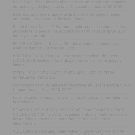
.
NOVOMATIC hace historia al convertirse en la primera compañía
de tecnología de juego con la certificación de marca ISO 20671
.
BetOnCeuta ofrece el apoyo de la industria del juego al tejido
empresarial tras la crisis vivida en Ceuta
.
Rafael Andrés Álvez: "El Supremo confirma que las comunidades
autónomas no pueden inspeccionar los terminales de la ONCE en
bares y restaurantes"
.
FOTOS Y VÍDEO: La Guardia Civil desarticula una banda que
asaltaba bancos y salones de juego
.
BOLETÍN DE HOY: El nuevo convenio de hostelería de Cáceres
(2026-2028) incluye a los trabajadores de casinos de juego y
bingos
.
ZITRO LO VUELVE A HACER: ÉXITO ABSOLUTO EN ZITRO
EXPERIENCE PARAGUAY
.
Las tendencias en las apuestas deportivas en España para la nueva
temporada deportiva 2026-2027
.
La verificación de edad entra en su fase técnica: del formulario a
la credencial
.
DESAYUNO RSC Y JUEGO RESPONSABLE con E-GAMING SPAIN
ONLINE y COMAR: "El sector regulado probablemente no copiará
los mercados predictivos, pero empezará a parecerse a
ellos"Parte 2
.
VÍDEOJunto a E-Gaming Spain Online y Casino Gran Vía COMAR