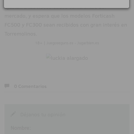
ajustan a las necesidades cambiantes del
mercado, y espera que los modelos Forticash
FC500 y FC300 sean recibidos con gran interés en
Torremolinos.
18+ | Juegoseguro.es - Jugarbien.es
0 Comentarios
Déjanos tu opinión
Nombre: