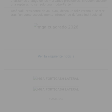
analizamos el auge de los mercados predictivos: «Pueden suponer
una ruptura, no ser solo una moda»Parte 1
.
José Vall, presidente de ANESAR, desea un feliz verano al sector
tras "un curso especialmente intenso" de defensa institucional
Ver la siguiente noticia
PUBLICIDAD