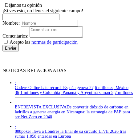
Déjanos tu opinión
¡Si ves esto, no llenes el siguiente campo!
Nombre:
Comentarios:
Acepto las
normas de participación
Enviar
NOTICIAS RELACIONADAS
·
Codere Online bate récord: España genera 27,6 millones, México
36,1 millones y Colombia, Panamá y Argentina suman 5,7 millones
·
ENTREVISTA EXCLUSIVADe convertir dióxido de carbono en
ladrillos a generar energía en Nicaragua: la estrategia de PAF para
ser Net-Zero en 2040
·
888poker lleva a Londres la final de su circuito LIVE 2026 tras
sumar 1.058 entradas en Europa