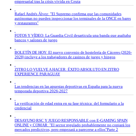
empresarial tras la crisis vivida en Ceuta
.
Rafael Andrés Álvez: "El Supremo confirma que las comunidades
autónomas no pueden inspeccionar los terminales de la ONCE en bares
y restaurantes"
.
FOTOS Y VÍDEO: La Guardia Civil desarticula una banda que asaltaba
bancos y salones de juego
.
BOLETÍN DE HOY: El nuevo convenio de hostelería de Cáceres (2026-
2028) incluye a los trabajadores de casinos de juego y bingos
.
ZITRO LO VUELVE A HACER: ÉXITO ABSOLUTO EN ZITRO
EXPERIENCE PARAGUAY
.
Las tendencias en las apuestas deportivas en España para la nueva
temporada deportiva 2026-2027
.
La verificación de edad entra en su fase técnica: del formulario a la
credencial
.
DESAYUNO RSC Y JUEGO RESPONSABLE con E-GAMING SPAIN
ONLINE y COMAR: "El sector regulado probablemente no copiará los
mercados predictivos, pero empezará a parecerse a ellos"Parte 2