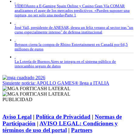
.
VÍDEOJunto a E-Gaming Spain Online y Casino Gran Vía COMAR
analizamos el auge de los mercados predictivos: «Pueden suponer una
ruptura, no ser solo una moda»Parte 1
.
José Vall, presidente de ANESAR, desea un feliz verano al sector tras "un
curso especialmente intenso" de defensa institucional
.
Betsson cierra la compra de Rhino Entertainment en Canadá por 64,5
millones de euros
.
La Lotería de Buenos Aires se integra en el sistema público de
intercambio seguro de datos
Siguiente noticia: APOLLO GAMES® llega a ITALIA
PUBLICIDAD
Aviso Legal
|
Política de Privacidad
|
Normas de
Participación
|
AVISO LEGAL: Condiciones y
términos de uso del portal
|
Partners