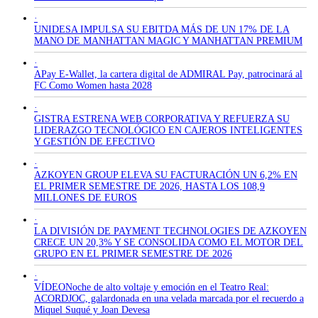
·
UNIDESA IMPULSA SU EBITDA MÁS DE UN 17% DE LA
MANO DE MANHATTAN MAGIC Y MANHATTAN PREMIUM
·
APay E-Wallet, la cartera digital de ADMIRAL Pay, patrocinará al
FC Como Women hasta 2028
·
GISTRA ESTRENA WEB CORPORATIVA Y REFUERZA SU
LIDERAZGO TECNOLÓGICO EN CAJEROS INTELIGENTES
Y GESTIÓN DE EFECTIVO
·
AZKOYEN GROUP ELEVA SU FACTURACIÓN UN 6,2% EN
EL PRIMER SEMESTRE DE 2026, HASTA LOS 108,9
MILLONES DE EUROS
·
LA DIVISIÓN DE PAYMENT TECHNOLOGIES DE AZKOYEN
CRECE UN 20,3% Y SE CONSOLIDA COMO EL MOTOR DEL
GRUPO EN EL PRIMER SEMESTRE DE 2026
·
VÍDEONoche de alto voltaje y emoción en el Teatro Real:
ACORDJOC, galardonada en una velada marcada por el recuerdo a
Miquel Suqué y Joan Devesa