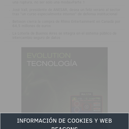
una ruptura, no ser solo una moda»Parte 1
.
José Vall, presidente de ANESAR, desea un feliz verano al sector
tras "un curso especialmente intenso" de defensa institucional
.
Betsson cierra la compra de Rhino Entertainment en Canadá por
64,5 millones de euros
.
La Lotería de Buenos Aires se integra en el sistema público de
intercambio seguro de datos
INFORMACIÓN DE COOKIES Y WEB