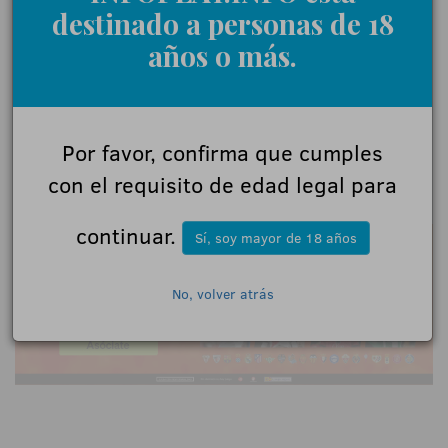
destinado a personas de 18
años o más.
Por favor, confirma que cumples
con el requisito de edad legal para
18+ | Juegoseguro.es - Jugarbien.es
continuar.
Sí, soy mayor de 18 años
No, volver atrás