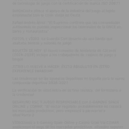
de tecnología de juego con la certificación de marca ISO 20671
.
BetOnCeuta ofrece el apoyo de la industria del juego al tejido
empresarial tras la crisis vivida en Ceuta
.
Rafael Andrés Álvez: "El Supremo confirma que las comunidades
autónomas no pueden inspeccionar los terminales de la ONCE en
bares y restaurantes"
.
FOTOS Y VÍDEO: La Guardia Civil desarticula una banda que
asaltaba bancos y salones de juego
.
BOLETÍN DE HOY: El nuevo convenio de hostelería de Cáceres
(2026-2028) incluye a los trabajadores de casinos de juego y
bingos
.
ZITRO LO VUELVE A HACER: ÉXITO ABSOLUTO EN ZITRO
EXPERIENCE PARAGUAY
.
Las tendencias en las apuestas deportivas en España para la nueva
temporada deportiva 2026-2027
.
La verificación de edad entra en su fase técnica: del formulario a
la credencial
.
DESAYUNO RSC Y JUEGO RESPONSABLE con E-GAMING SPAIN
ONLINE y COMAR: "El sector regulado probablemente no copiará
los mercados predictivos, pero empezará a parecerse a
ellos"Parte 2
.
VÍDEOJunto a E-Gaming Spain Online y Casino Gran Vía COMAR
analizamos el auge de los mercados predictivos: «Pueden suponer