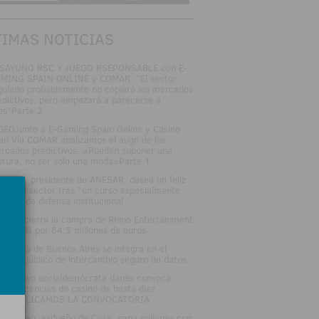
TIMAS NOTICIAS
SAYUNO RSC Y JUEGO RSEPONSABLE con E-
MING SPAIN ONLINE y COMAR: "El sector
gulado probablemente no copiará los mercados
edictivos, pero empezará a parecerse a
los"Parte 2
DEOJunto a E-Gaming Spain Online y Casino
an Vía COMAR analizamos el auge de los
rcados predictivos: «Pueden suponer una
ptura, no ser solo una moda»Parte 1
sé Vall, presidente de ANESAR, desea un feliz
rano al sector tras "un curso especialmente
tenso" de defensa institucional
tsson cierra la compra de Rhino Entertainment
 Canadá por 64,5 millones de euros
 Lotería de Buenos Aires se integra en el
stema público de intercambio seguro de datos
 Ejecutivo socialdemócrata danés convoca
evas licencias de casino de hasta diez
osPUBLICAMOS LA CONVOCATORIA
nuel Lao, exdueño de Cirsa, gana millones con