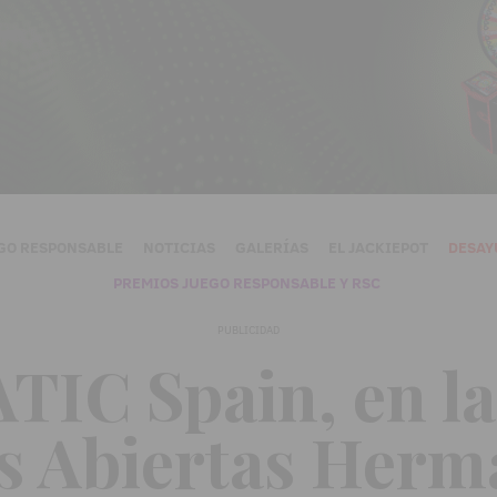
GO RESPONSABLE
NOTICIAS
GALERÍAS
EL JACKIEPOT
DESAY
PREMIOS JUEGO RESPONSABLE Y RSC
PUBLICIDAD
C Spain, en la
s Abiertas Her