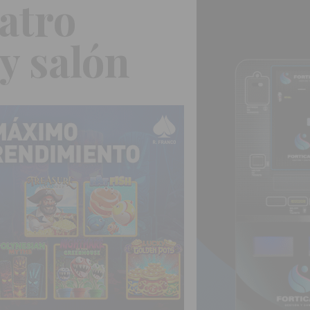
atro
y salón