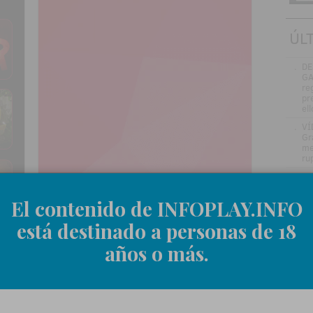
ÚL
.
DE
GA
re
pr
el
.
VÍ
Gr
me
ru
.
Jo
ve
in
El contenido de INFOPLAY.INFO
.
Be
está destinado a personas de 18
en
.
La
años o más.
si
.
El
nu
añ
.
Ma