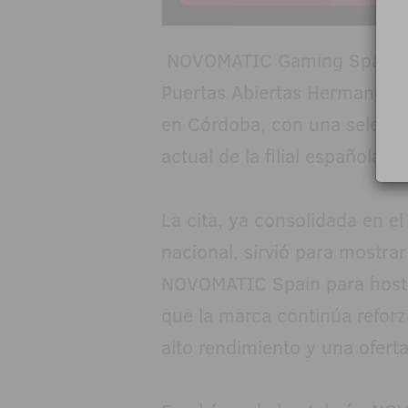
NOVOMATIC Gaming Spain S.A
Puertas Abiertas Hermanos B
en Córdoba, con una selecció
actual de la filial española 
La cita, ya consolidada en el
nacional, sirvió para mostra
NOVOMATIC Spain para hostel
que la marca continúa refor
alto rendimiento y una ofert