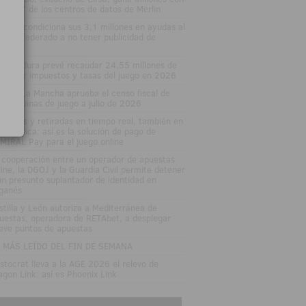
 'boom' de los centros de datos de Merlin
varra condiciona sus 3,1 millones en ayudas al
porte federado a no tener publicidad de
uestas
tremadura prevé recaudar 24,55 millones de
ros por impuestos y tasas del juego en 2026
stilla-La Mancha aprueba el censo fiscal de
s máquinas de juego a julio de 2026
pósitos y retiradas en tiempo real, también en
enda física: así es la solución de pago de
MIRAL Pay para el juego online
 cooperación entre un operador de apuestas
line, la DGOJ y la Guardia Civil permite detener
un presunto suplantador de identidad en
ganés
stilla y León autoriza a Mediterránea de
uestas, operadora de RETAbet, a desplegar
eve puntos de apuestas
 MÁS LEÍDO DEL FIN DE SEMANA
istocrat lleva a la AGE 2026 el relevo de
agon Link: así es Phoenix Link