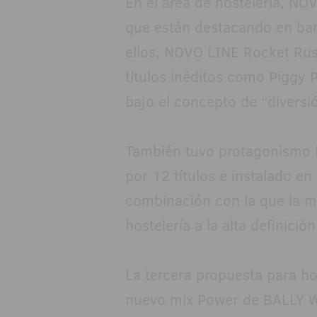
En el área de hostelería, N
que están destacando en bare
ellos, NOVO LINE Rocket Rus
títulos inéditos como Piggy P
bajo el concepto de “diversi
También tuvo protagonismo
por 12 títulos e instalado e
combinación con la que la m
hostelería a la alta definición
La tercera propuesta para hos
nuevo mix Power de BALLY W