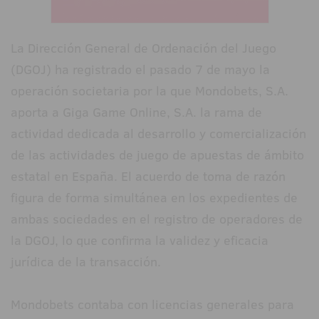
La Dirección General de Ordenación del Juego
(DGOJ) ha registrado el pasado 7 de mayo la
operación societaria por la que Mondobets, S.A.
aporta a Giga Game Online, S.A. la rama de
actividad dedicada al desarrollo y comercialización
de las actividades de juego de apuestas de ámbito
estatal en España. El acuerdo de toma de razón
figura de forma simultánea en los expedientes de
ambas sociedades en el registro de operadores de
la DGOJ, lo que confirma la validez y eficacia
jurídica de la transacción.
Mondobets contaba con licencias generales para