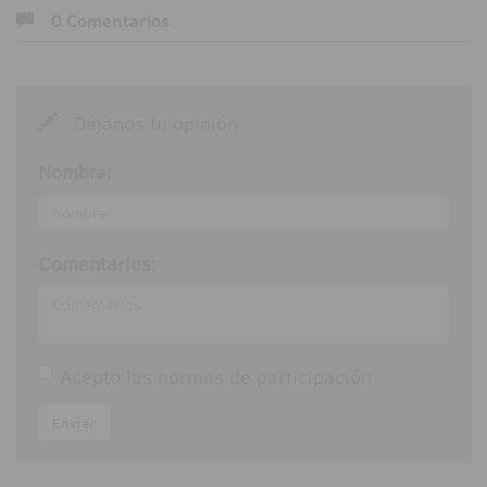
0 Comentarios
Déjanos tu opinión
Nombre:
Comentarios:
Acepto las
normas de participación
Enviar