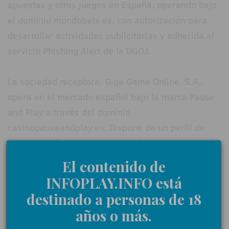
apuestas y otros juegos en España, operando bajo
el dominio mondobets.es, con autorización para
desarrollar actividades publicitarias y adherida al
servicio Phishing Alert de la DGOJ.
La sociedad receptora, Giga Game Online, S.A.,
opera en el mercado español bajo la marca Pause
and Play a través del dominio
casinopauseandplay.es. Dispone de un perfil de
licencias más amplio que el de la cedente: además
de la licencia general de otros juegos, cuenta con
El contenido de
licencias singulares para blackjack, máquinas de
INFOPLAY.INFO está
azar y ruleta, lo que la posiciona como un operador
destinado a personas de 18
de casino online con oferta completa dentro del
años o más.
mercado regulado español.