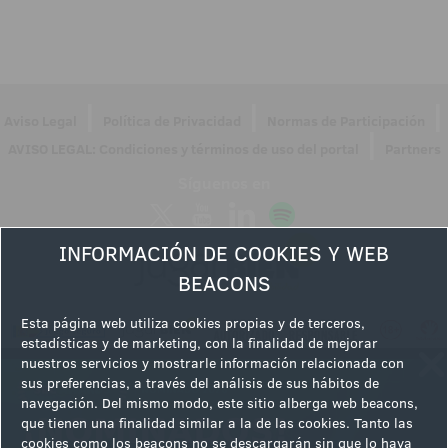
|
|
|
Aviso Legal
Política de Privacidad
Normas de Participación
|
AVISO LEGAL: Condiciones y términos de uso del portal
Partners
Síguenos en
INFORMACIÓN DE COOKIES Y WEB
BEACONS
Esta página web utiliza cookies propias y de terceros,
estadísticas y de marketing, con la finalidad de mejorar
nuestros servicios y mostrarle información relacionada con
sus preferencias, a través del análisis de sus hábitos de
navegación. Del mismo modo, este sitio alberga web beacons,
que tienen una finalidad similar a la de las cookies. Tanto las
cookies como los beacons no se descargarán sin que lo haya