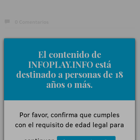
0 Comentarios
Déjanos tu opinión
El contenido de
INFOPLAY.INFO está
Nombre:
destinado a personas de 18
años o más.
Comentarios:
Por favor, confirma que cumples
con el requisito de edad legal para
Acepto las
normas de participación
Enviar