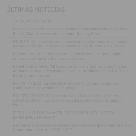
ÚLTIMAS NOTICIAS
.
INFOPLAY, con Ceuta
.
Rank y el Hippodrome Casino asumen la organización del National
Dealer Championships en el London Gaming Show
.
NOVOMATIC hace historia al convertirse en la primera compañía
de tecnología de juego con la certificación de marca ISO 20671
.
BetOnCeuta ofrece el apoyo de la industria del juego al tejido
empresarial tras la crisis vivida en Ceuta
.
Rafael Andrés Álvez: "El Supremo confirma que las comunidades
autónomas no pueden inspeccionar los terminales de la ONCE en
bares y restaurantes"
.
FOTOS Y VÍDEO: La Guardia Civil desarticula una banda que
asaltaba bancos y salones de juego
.
BOLETÍN DE HOY: El nuevo convenio de hostelería de Cáceres
(2026-2028) incluye a los trabajadores de casinos de juego y
bingos
.
ZITRO LO VUELVE A HACER: ÉXITO ABSOLUTO EN ZITRO
EXPERIENCE PARAGUAY
.
Las tendencias en las apuestas deportivas en España para la nueva
temporada deportiva 2026-2027