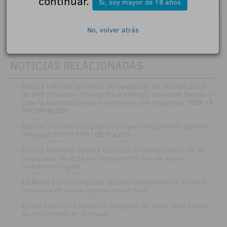
continuar.
Sí, soy mayor de 18 años
No, volver atrás
NOTICIAS RELACIONADAS
·
Galicia reforma su marco del juego con un decreto único
de 348 artículos: refunde trece normas, actualiza fianzas y
crea la habilitación para hostelería con máquinas TODA LA
INFORMACIÓN
·
Galicia: información pública el nuevo Reglamento general
del juego ESTOS SON LOS PLAZOS
·
Casino Marbella celebra con éxito la inauguración de su
nueva sala de slots y el lanzamiento de una nueva
plataforma digital
·
MERKUR SLOTS consolida su posicionamiento en Euskadi
con salas de nueva generación en Irún
·
Grupo Marinocio busca un delegado de Salas para liderar
su crecimiento en Granada