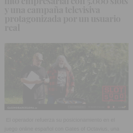
hito empresarial con 5.000 slots
y una campaña televisiva
protagonizada por un usuario
real
El operador refuerza su posicionamiento en el
juego online español con Gates of Octavius, una