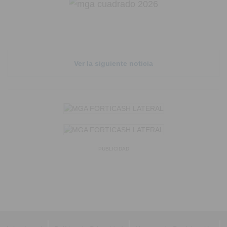
Ver la siguiente noticia
PUBLICIDAD
|
|
|