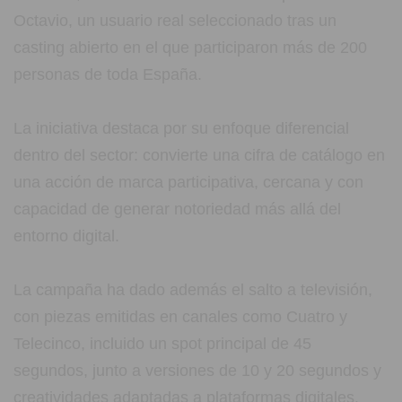
Octavio, un usuario real seleccionado tras un
casting abierto en el que participaron más de 200
personas de toda España.
La iniciativa destaca por su enfoque diferencial
dentro del sector: convierte una cifra de catálogo en
una acción de marca participativa, cercana y con
capacidad de generar notoriedad más allá del
entorno digital.
La campaña ha dado además el salto a televisión,
con piezas emitidas en canales como Cuatro y
Telecinco, incluido un spot principal de 45
segundos, junto a versiones de 10 y 20 segundos y
creatividades adaptadas a plataformas digitales.