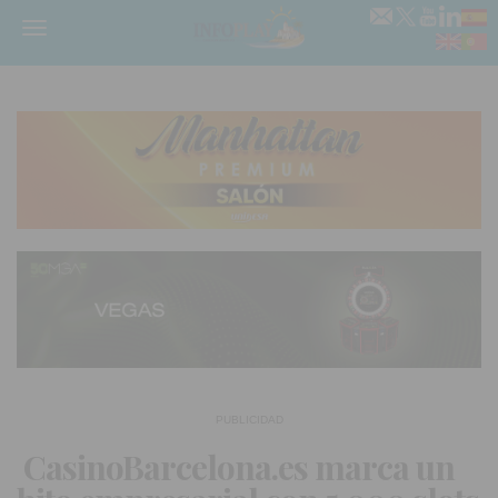
Menú
PUBLICIDAD
CasinoBarcelona.es marca un