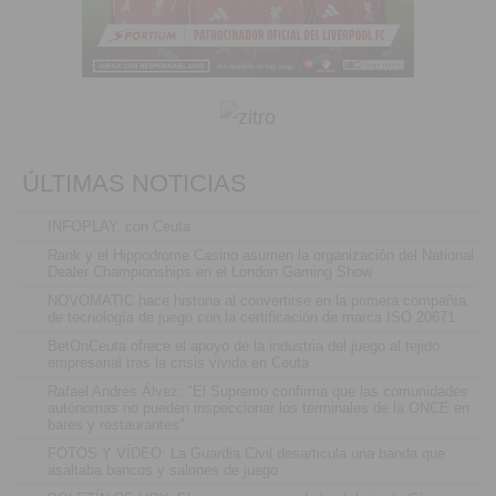
ÚLTIMAS NOTICIAS
.
INFOPLAY, con Ceuta
.
Rank y el Hippodrome Casino asumen la organización del National
Dealer Championships en el London Gaming Show
.
NOVOMATIC hace historia al convertirse en la primera compañía
de tecnología de juego con la certificación de marca ISO 20671
.
BetOnCeuta ofrece el apoyo de la industria del juego al tejido
empresarial tras la crisis vivida en Ceuta
.
Rafael Andrés Álvez: "El Supremo confirma que las comunidades
autónomas no pueden inspeccionar los terminales de la ONCE en
bares y restaurantes"
.
FOTOS Y VÍDEO: La Guardia Civil desarticula una banda que
asaltaba bancos y salones de juego