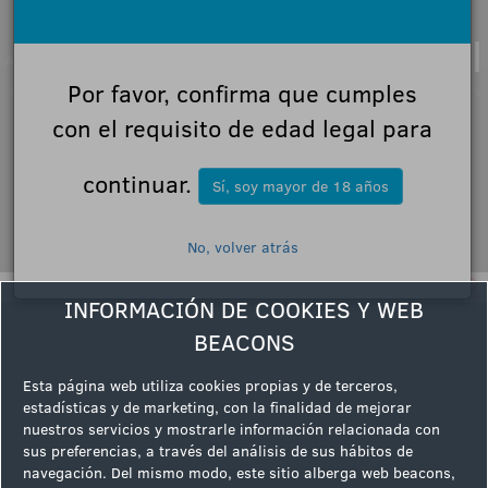
|
|
|
Aviso Legal
Política de Privacidad
Normas de Participación
|
Por favor, confirma que cumples
AVISO LEGAL: Condiciones y términos de uso del portal
Partners
con el requisito de edad legal para
Síguenos en
continuar.
Sí, soy mayor de 18 años
No, volver atrás
INFORMACIÓN DE COOKIES Y WEB
BEACONS
Esta página web utiliza cookies propias y de terceros,
estadísticas y de marketing, con la finalidad de mejorar
nuestros servicios y mostrarle información relacionada con
sus preferencias, a través del análisis de sus hábitos de
navegación. Del mismo modo, este sitio alberga web beacons,