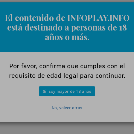
El contenido de INFOPLAY.INFO
está destinado a personas de 18
años o más.
Por favor, confirma que cumples con el
requisito de edad legal para continuar.
Sí, soy mayor de 18 años
No, volver atrás