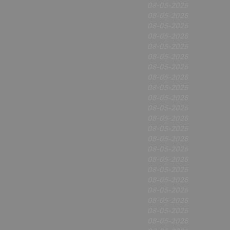
08-05-2026
08-05-2026
08-05-2026
08-05-2026
08-05-2026
08-05-2026
08-05-2026
08-05-2026
08-05-2026
08-05-2026
08-05-2026
08-05-2026
08-05-2026
08-05-2026
08-05-2026
08-05-2026
08-05-2026
08-05-2026
08-05-2026
08-05-2026
08-05-2026
08-05-2026