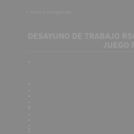
< Volver a Fotogalerías
DESAYUNO DE TRABAJO RS
JUEGO 