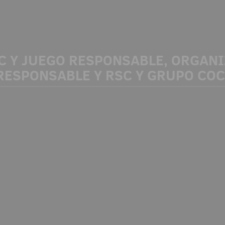
C Y JUEGO RESPONSABLE, ORGANI
RESPONSABLE Y RSC Y GRUPO CO