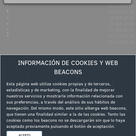
21-03-2018
21-03-2018
21-03-2018
21-03-2018
21-03-2018
21-03-2018
21-03-2018
INFORMACIÓN DE COOKIES Y WEB
BEACONS
|
|
|
Aviso Legal
Política de Privacidad
Normas de Participación
|
Esta página web utiliza cookies propias y de terceros,
AVISO LEGAL: Condiciones y términos de uso del portal
Partners
estadísticas y de marketing, con la finalidad de mejorar
nuestros servicios y mostrarle información relacionada con
Síguenos en
sus preferencias, a través del análisis de sus hábitos de
navegación. Del mismo modo, este sitio alberga web beacons,
que tienen una finalidad similar a la de las cookies. Tanto las
cookies como los beacons no se descargarán sin que lo haya
aceptado previamente pulsando el botón de aceptación.
ACEPTO