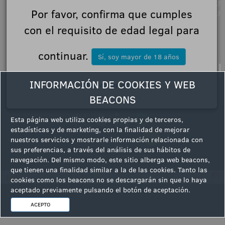
17-04-2023
Por favor, confirma que cumples
17-04-2023
con el requisito de edad legal para
continuar.
Sí, soy mayor de 18 años
|
|
|
Aviso Legal
Política de Privacidad
Normas de Participación
|
INFORMACIÓN DE COOKIES Y WEB
No, volver atrás
AVISO LEGAL: Condiciones y términos de uso del portal
Partners
BEACONS
Síguenos en
Esta página web utiliza cookies propias y de terceros,
estadísticas y de marketing, con la finalidad de mejorar
nuestros servicios y mostrarle información relacionada con
sus preferencias, a través del análisis de sus hábitos de
navegación. Del mismo modo, este sitio alberga web beacons,
que tienen una finalidad similar a la de las cookies. Tanto las
cookies como los beacons no se descargarán sin que lo haya
aceptado previamente pulsando el botón de aceptación.
ACEPTO