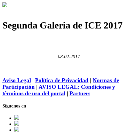
< Volver a Fotogalerías
Segunda Galeria de ICE 2017
08-02-2017
Aviso Legal
|
Política de Privacidad
|
Normas de
Participación
|
AVISO LEGAL: Condiciones y
términos de uso del portal
|
Partners
Síguenos en