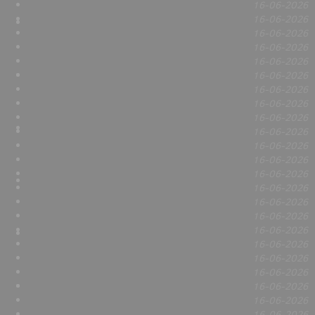
16-06-2026
16-06-2026
16-06-2026
16-06-2026
16-06-2026
16-06-2026
16-06-2026
16-06-2026
16-06-2026
16-06-2026
16-06-2026
16-06-2026
16-06-2026
16-06-2026
16-06-2026
16-06-2026
16-06-2026
16-06-2026
16-06-2026
16-06-2026
16-06-2026
16-06-2026
16-06-2026