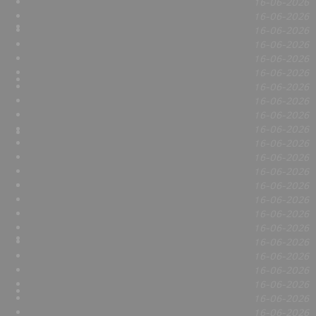
16-06-2026
16-06-2026
16-06-2026
16-06-2026
16-06-2026
16-06-2026
16-06-2026
16-06-2026
16-06-2026
16-06-2026
16-06-2026
16-06-2026
16-06-2026
16-06-2026
16-06-2026
16-06-2026
16-06-2026
16-06-2026
16-06-2026
16-06-2026
16-06-2026
16-06-2026
16-06-2026