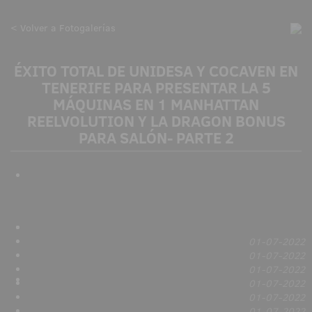
< Volver a Fotogalerías
ÉXITO TOTAL DE UNIDESA Y COCAVEN EN
TENERIFE PARA PRESENTAR LA 5
MÁQUINAS EN 1 MANHATTAN
REELVOLUTION Y LA DRAGON BONUS
PARA SALÓN- PARTE 2
01-07-2022
01-07-2022
01-07-2022
01-07-2022
01-07-2022
01-07-2022