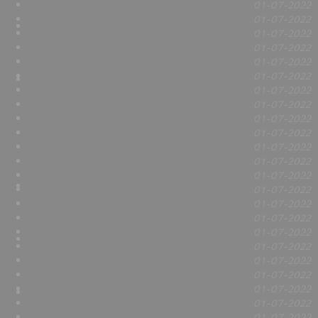
01-07-2022
01-07-2022
01-07-2022
01-07-2022
01-07-2022
01-07-2022
01-07-2022
01-07-2022
01-07-2022
01-07-2022
01-07-2022
01-07-2022
01-07-2022
01-07-2022
01-07-2022
01-07-2022
01-07-2022
01-07-2022
01-07-2022
01-07-2022
01-07-2022
01-07-2022
01-07-2022