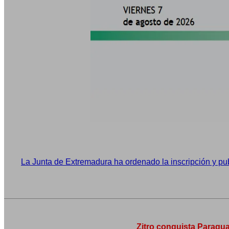
La Junta de Extremadura ha ordenado la inscripción y pub
Zitro conquista Paragu