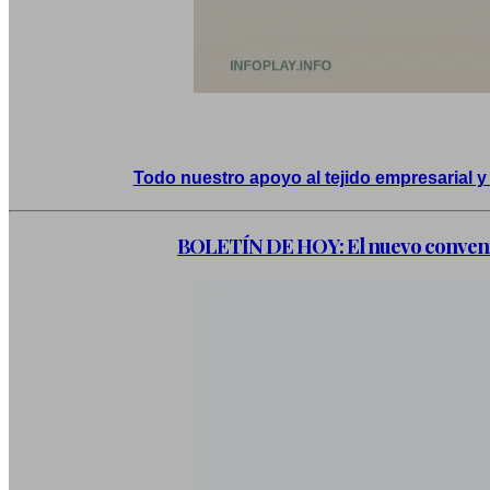
Todo nuestro apoyo al tejido empresarial y 
BOLETÍN DE HOY
: El nuevo conven