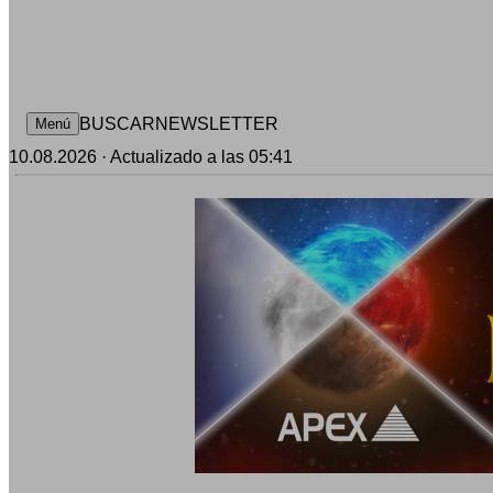
BUSCAR
NEWSLETTER
Menú
10.08.2026
· Actualizado a las 05:41