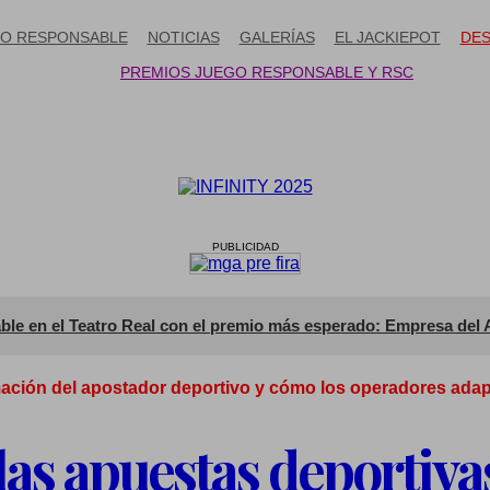
O RESPONSABLE
NOTICIAS
GALERÍAS
EL JACKIEPOT
DES
PREMIOS JUEGO RESPONSABLE Y RSC
PUBLICIDAD
asta del SAT y descarta impacto en el Hipódromo de las Améric
ación del apostador deportivo y cómo los operadores adap
las apuestas deportiva