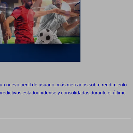
 un nuevo perfil de usuario: más mercados sobre rendimiento
predictivos estadounidense y consolidadas durante el último