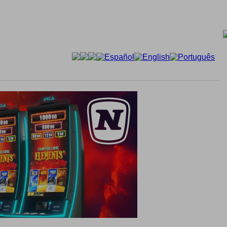
CONTACTO