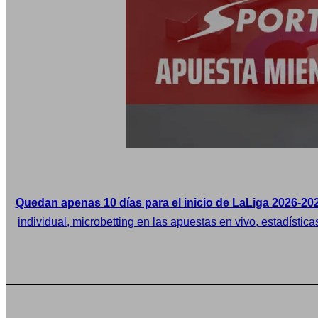
Quedan apenas 10 días para el inicio de LaLiga 2026-20
individual, microbetting en las apuestas en vivo, estadíst