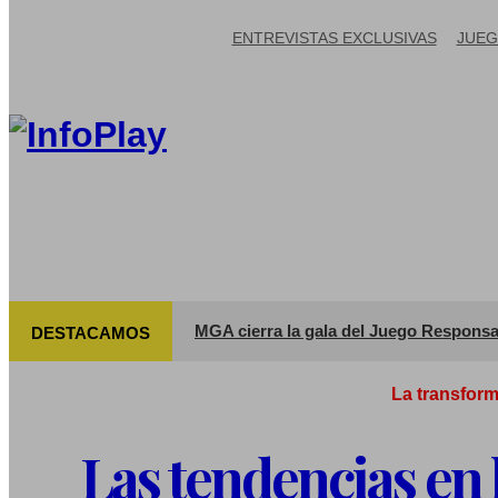
ENTREVISTAS EXCLUSIVAS
JUEG
EN EXCLUSIVA Codere responde a la sub
DESTACAMOS
La transform
Las tendencias en 