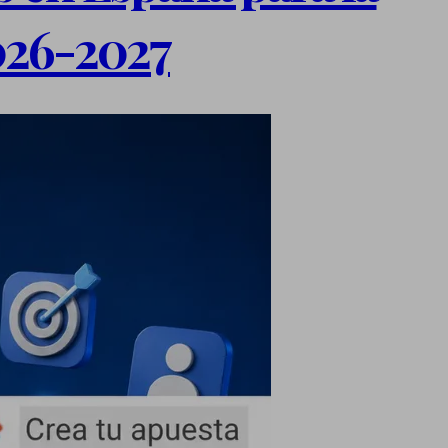
026-2027