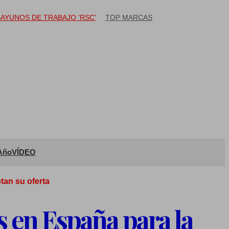
AYUNOS DE TRABAJO 'RSC'
TOP MARCAS
as y sus casinos: "No afectará la operación"
tan su oferta
s en España para la