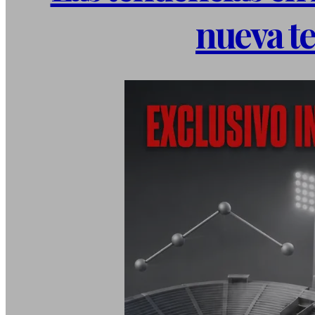
nueva t