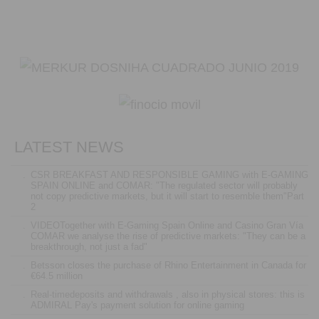
LATEST NEWS
.
CSR BREAKFAST AND RESPONSIBLE GAMING with E-GAMING
SPAIN ONLINE and COMAR: "The regulated sector will probably
not copy predictive markets, but it will start to resemble them"Part
2
.
VIDEOTogether with E-Gaming Spain Online and Casino Gran Vía
COMAR we analyse the rise of predictive markets: "They can be a
breakthrough, not just a fad"
.
Betsson closes the purchase of Rhino Entertainment in Canada for
€64.5 million
.
Real-timedeposits and withdrawals , also in physical stores: this is
ADMIRAL Pay's payment solution for online gaming