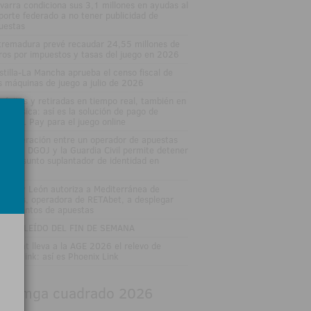
varra condiciona sus 3,1 millones en ayudas al
porte federado a no tener publicidad de
uestas
tremadura prevé recaudar 24,55 millones de
ros por impuestos y tasas del juego en 2026
stilla-La Mancha aprueba el censo fiscal de
s máquinas de juego a julio de 2026
pósitos y retiradas en tiempo real, también en
enda física: así es la solución de pago de
MIRAL Pay para el juego online
 cooperación entre un operador de apuestas
line, la DGOJ y la Guardia Civil permite detener
un presunto suplantador de identidad en
ganés
stilla y León autoriza a Mediterránea de
uestas, operadora de RETAbet, a desplegar
eve puntos de apuestas
 MÁS LEÍDO DEL FIN DE SEMANA
istocrat lleva a la AGE 2026 el relevo de
agon Link: así es Phoenix Link