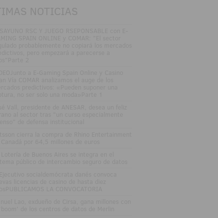
TIMAS NOTICIAS
SAYUNO RSC Y JUEGO RSEPONSABLE con E-
MING SPAIN ONLINE y COMAR: "El sector
gulado probablemente no copiará los mercados
edictivos, pero empezará a parecerse a
los"Parte 2
DEOJunto a E-Gaming Spain Online y Casino
an Vía COMAR analizamos el auge de los
rcados predictivos: «Pueden suponer una
ptura, no ser solo una moda»Parte 1
sé Vall, presidente de ANESAR, desea un feliz
rano al sector tras "un curso especialmente
tenso" de defensa institucional
tsson cierra la compra de Rhino Entertainment
 Canadá por 64,5 millones de euros
 Lotería de Buenos Aires se integra en el
stema público de intercambio seguro de datos
 Ejecutivo socialdemócrata danés convoca
evas licencias de casino de hasta diez
osPUBLICAMOS LA CONVOCATORIA
nuel Lao, exdueño de Cirsa, gana millones con
 'boom' de los centros de datos de Merlin