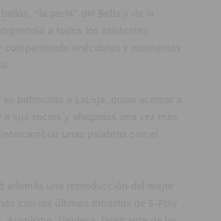
ballos, “la perla” del Betis y de la
orprendió a todos los asistentes
 y compartiendo anécdotas y momentos
al.
su patrocinio a LaLiga, quiso acercar a
e a sus socios y allegados una vez más,
 intercambiar unas palabras con el
gó además una reproducción del mejor
ndo con los últimos modelos de E-Play
. Asimismo, Unidesa, fabricante de las