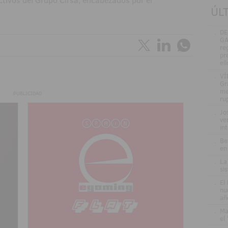
ctivos del Grupo Cirsa, encabezados por el
ÚL
.
DE
GA
re
pr
el
.
VÍ
Gr
me
PUBLICIDAD
ru
.
Jo
ve
in
.
Be
en
.
La
si
.
El
nu
añ
.
Ma
el