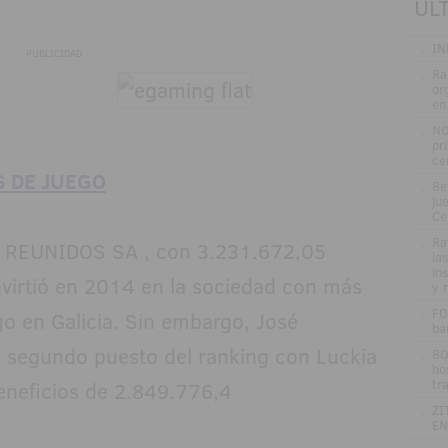
ÚL
.
IN
PUBLICIDAD
.
Ra
or
en
.
NO
pr
ce
 DE JUEGO
.
Be
jue
Ce
.
Ra
 REUNIDOS SA , con 3.231.672,05
la
in
nvirtió en 2014 en la sociedad con más
y 
.
FO
go en Galicia. Sin embargo, José
ba
l segundo puesto del ranking con Luckia
.
BO
ho
tr
eneficios de 2.849.776,4
.
ZI
EN