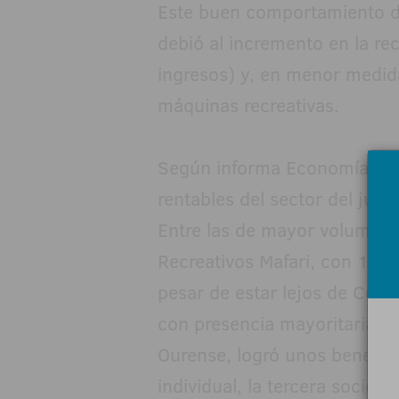
Este buen comportamiento d
debió al incremento en la re
ingresos) y, en menor medid
máquinas recreativas.
Según informa Economía Digi
rentables del sector del jue
Entre las de mayor volumen 
Recreativos Mafari, con 17,2
pesar de estar lejos de Com
con presencia mayoritaria en
Ourense, logró unos benefici
individual, la tercera socie