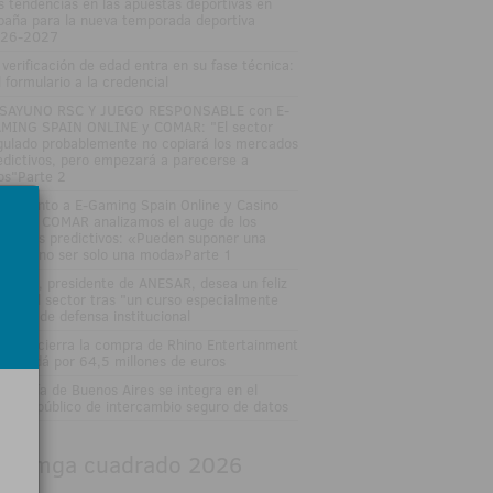
s tendencias en las apuestas deportivas en
paña para la nueva temporada deportiva
26-2027
 verificación de edad entra en su fase técnica:
l formulario a la credencial
SAYUNO RSC Y JUEGO RESPONSABLE con E-
MING SPAIN ONLINE y COMAR: "El sector
gulado probablemente no copiará los mercados
edictivos, pero empezará a parecerse a
los"Parte 2
DEOJunto a E-Gaming Spain Online y Casino
an Vía COMAR analizamos el auge de los
rcados predictivos: «Pueden suponer una
ptura, no ser solo una moda»Parte 1
sé Vall, presidente de ANESAR, desea un feliz
rano al sector tras "un curso especialmente
tenso" de defensa institucional
tsson cierra la compra de Rhino Entertainment
 Canadá por 64,5 millones de euros
 Lotería de Buenos Aires se integra en el
stema público de intercambio seguro de datos