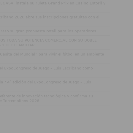
GASA, instala su ruleta Grand Prix en Casino Estoril y
ribano 2026 abre sus inscripciones gratuitas con el
eso su gran propuesta retail para los operadores
NOS TODA SU POTENCIA COMERCIAL CON SU DOBLE
 Y OCIO FAMILIAR
Casita del Mundial” para vivir el fútbol en un ambiente
 el ExpoCongreso de Juego - Luis Escribano como
a 14ª edición del ExpoCongreso de Juego - Luis
eferente de innovación tecnológica y confirma su
de Torremolinos 2026