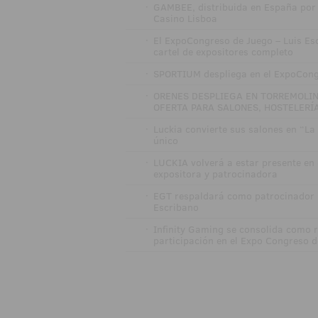
·
GAMBEE, distribuida en España por E
Casino Lisboa
·
El ExpoCongreso de Juego – Luis Esc
cartel de expositores completo
·
SPORTIUM despliega en el ExpoCongr
·
ORENES DESPLIEGA EN TORREMOLI
OFERTA PARA SALONES, HOSTELERÍA
·
Luckia convierte sus salones en “La 
único
·
LUCKIA volverá a estar presente en
expositora y patrocinadora
·
EGT respaldará como patrocinador l
Escribano
·
Infinity Gaming se consolida como r
participación en el Expo Congreso 