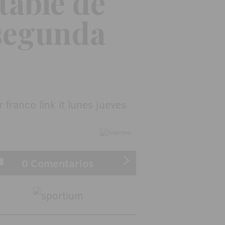
table de
 segunda
0 Comentarios