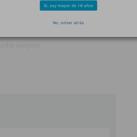
Sí, soy mayor de 18 años
No, volver atrás
egoseguro.es - Jugarbien.es