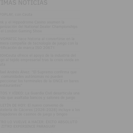
TIMAS NOTICIAS
FOPLAY, con Ceuta
nk y el Hippodrome Casino asumen la
ganización del National Dealer Championships
 el London Gaming Show
VOMATIC hace historia al convertirse en la
imera compañía de tecnología de juego con la
rtificación de marca ISO 20671
tOnCeuta ofrece el apoyo de la industria del
go al tejido empresarial tras la crisis vivida en
uta
fael Andrés Álvez: "El Supremo confirma que
s comunidades autónomas no pueden
speccionar los terminales de la ONCE en bares
restaurantes"
TOS Y VÍDEO: La Guardia Civil desarticula una
nda que asaltaba bancos y salones de juego
LETÍN DE HOY: El nuevo convenio de
stelería de Cáceres (2026-2028) incluye a los
abajadores de casinos de juego y bingos
TRO LO VUELVE A HACER: ÉXITO ABSOLUTO
 ZITRO EXPERIENCE PARAGUAY