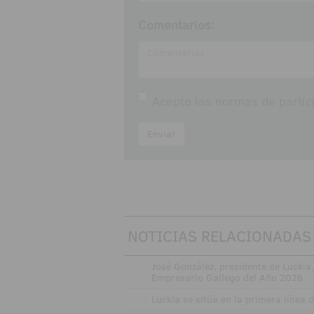
Comentarios:
Acepto las
normas de partic
Enviar
NOTICIAS RELACIONADAS
·
José González, presidente de Luckia
Empresario Gallego del Año 2026
·
Luckia se sitúa en la primera línea 