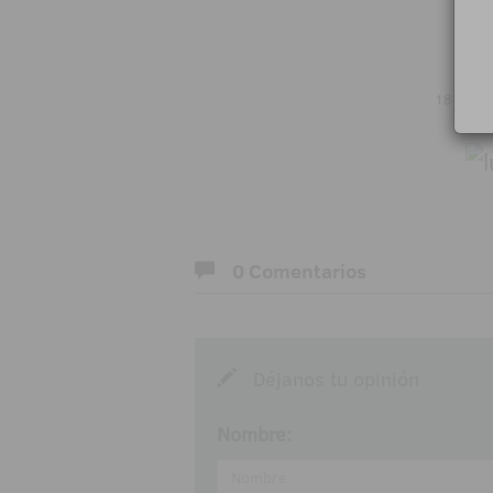
18+ | Ju
0 Comentarios
Déjanos tu opinión
Nombre: