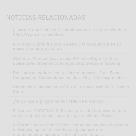
NOTICIAS RELACIONADAS
·
¡Libera el poder de las 7 combinaciones! La potencia de R
FRANCO para la hostelería
·
R. Franco Digital fusiona lo Retro y la Vanguardia en su
nueva Slot PASEN Y VEAN...
·
Olybet.es, Monopolycasino.es, R Franco Digital y otros
operadores obtienen prórrogas de Licencias en España
·
Doce patrocinadores en la edición número 12 del Expo
Congreso de Torremolinos los días 18 y 19 de septiembre
·
Dinamismo, innovación y futuro: La nueva web de R. Franco
Digital
·
¿Ya conoce el programa RENTING de R Franco?
·
Estreno en INFOPLAY: R. Franco presenta la nueva imagen
comercial de lo mejor para los bares: Golden Wheels
·
R FRANCO lanza Global Rent’: cuotas mensuales adaptadas
y flexibles, opción de cambio de juego gratuito,
mantenimiento incluido, entre otras ventajas...