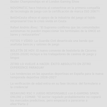
Dealer Championships en el London Gaming Show
.
NOVOMATIC hace historia al convertirse en la primera compañía
de tecnología de juego con la certificación de marca ISO 20671
.
BetOnCeuta ofrece el apoyo de la industria del juego al tejido
empresarial tras la crisis vivida en Ceuta
.
Rafael Andrés Álvez: "El Supremo confirma que las comunidades
autónomas no pueden inspeccionar los terminales de la ONCE en
bares y restaurantes"
.
FOTOS Y VÍDEO: La Guardia Civil desarticula una banda que
asaltaba bancos y salones de juego
.
BOLETÍN DE HOY: El nuevo convenio de hostelería de Cáceres
(2026-2028) incluye a los trabajadores de casinos de juego y
bingos
.
ZITRO LO VUELVE A HACER: ÉXITO ABSOLUTO EN ZITRO
EXPERIENCE PARAGUAY
.
Las tendencias en las apuestas deportivas en España para la nueva
temporada deportiva 2026-2027
.
La verificación de edad entra en su fase técnica: del formulario a
la credencial
.
DESAYUNO RSC Y JUEGO RESPONSABLE con E-GAMING SPAIN
ONLINE y COMAR: "El sector regulado probablemente no copiará
los mercados predictivos, pero empezará a parecerse a
ellos"Parte 2