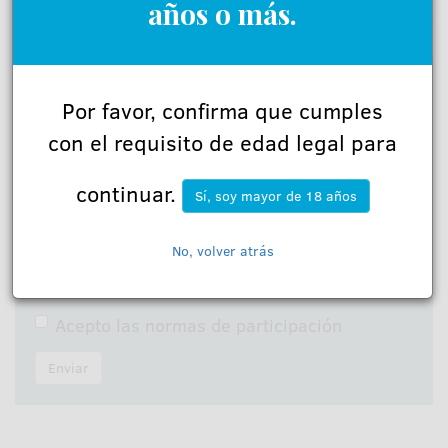
años o más.
Déjanos tu opinión
Por favor, confirma que cumples
Nombre:
con el requisito de edad legal para
continuar.
Sí, soy mayor de 18 años
Comentarios:
No, volver atrás
Acepto las
normas de participación
Enviar