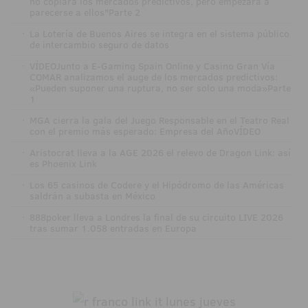
no copiará los mercados predictivos, pero empezará a
parecerse a ellos"Parte 2
·
La Lotería de Buenos Aires se integra en el sistema público
de intercambio seguro de datos
·
VÍDEOJunto a E-Gaming Spain Online y Casino Gran Vía
COMAR analizamos el auge de los mercados predictivos:
«Pueden suponer una ruptura, no ser solo una moda»Parte
1
·
MGA cierra la gala del Juego Responsable en el Teatro Real
con el premio más esperado: Empresa del AñoVÍDEO
·
Aristocrat lleva a la AGE 2026 el relevo de Dragon Link: así
es Phoenix Link
·
Los 65 casinos de Codere y el Hipódromo de las Américas
saldrán a subasta en México
·
888poker lleva a Londres la final de su circuito LIVE 2026
tras sumar 1.058 entradas en Europa