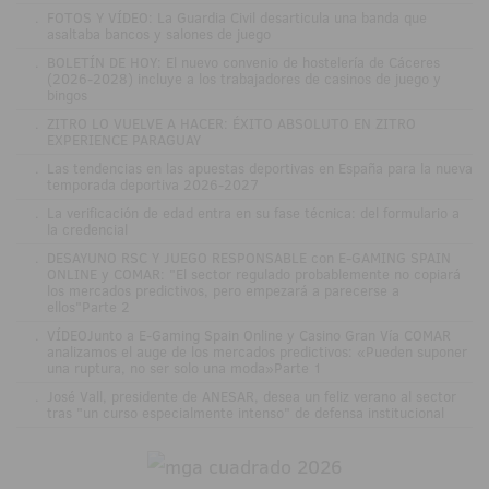
.
FOTOS Y VÍDEO: La Guardia Civil desarticula una banda que
asaltaba bancos y salones de juego
.
BOLETÍN DE HOY: El nuevo convenio de hostelería de Cáceres
(2026-2028) incluye a los trabajadores de casinos de juego y
bingos
.
ZITRO LO VUELVE A HACER: ÉXITO ABSOLUTO EN ZITRO
EXPERIENCE PARAGUAY
.
Las tendencias en las apuestas deportivas en España para la nueva
temporada deportiva 2026-2027
.
La verificación de edad entra en su fase técnica: del formulario a
la credencial
.
DESAYUNO RSC Y JUEGO RESPONSABLE con E-GAMING SPAIN
ONLINE y COMAR: "El sector regulado probablemente no copiará
los mercados predictivos, pero empezará a parecerse a
ellos"Parte 2
.
VÍDEOJunto a E-Gaming Spain Online y Casino Gran Vía COMAR
analizamos el auge de los mercados predictivos: «Pueden suponer
una ruptura, no ser solo una moda»Parte 1
.
José Vall, presidente de ANESAR, desea un feliz verano al sector
tras "un curso especialmente intenso" de defensa institucional