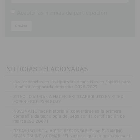
Acepto las
normas de participación
Enviar
NOTICIAS RELACIONADAS
·
Las tendencias en las apuestas deportivas en España para
la nueva temporada deportiva 2026-2027
·
ZITRO LO VUELVE A HACER: ÉXITO ABSOLUTO EN ZITRO
EXPERIENCE PARAGUAY
·
NOVOMATIC hace historia al convertirse en la primera
compañía de tecnología de juego con la certificación de
marca ISO 20671
·
DESAYUNO RSC Y JUEGO RESPONSABLE con E-GAMING
SPAIN ONLINE y COMAR: "El sector regulado probablemente