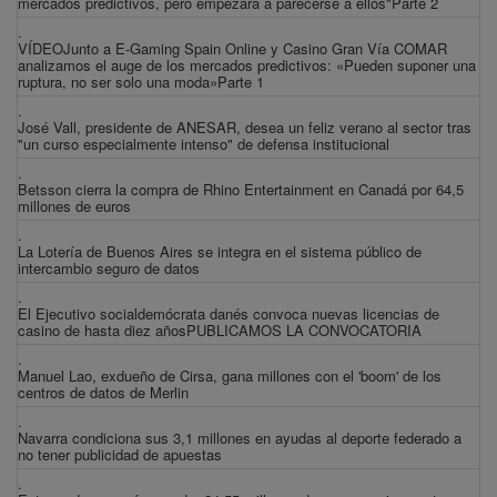
mercados predictivos, pero empezará a parecerse a ellos"Parte 2
.
VÍDEOJunto a E-Gaming Spain Online y Casino Gran Vía COMAR
analizamos el auge de los mercados predictivos: «Pueden suponer una
ruptura, no ser solo una moda»Parte 1
.
José Vall, presidente de ANESAR, desea un feliz verano al sector tras
"un curso especialmente intenso" de defensa institucional
.
Betsson cierra la compra de Rhino Entertainment en Canadá por 64,5
millones de euros
.
La Lotería de Buenos Aires se integra en el sistema público de
intercambio seguro de datos
.
El Ejecutivo socialdemócrata danés convoca nuevas licencias de
casino de hasta diez añosPUBLICAMOS LA CONVOCATORIA
.
Manuel Lao, exdueño de Cirsa, gana millones con el 'boom' de los
centros de datos de Merlin
.
Navarra condiciona sus 3,1 millones en ayudas al deporte federado a
no tener publicidad de apuestas
.