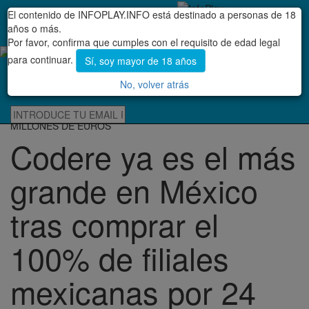
El contenido de INFOPLAY.INFO está destinado a personas de 18
BUSCAR
NEWSLETTER
Menú
CONTACTO
años o más.
Por favor, confirma que cumples con el requisito de edad legal
para continuar.
Sí, soy mayor de 18 años
PUBLICIDAD
No, volver atrás
EN EL ÚLTIMO INFORME PUBLICADO CORRESPONDIENTE A
2015 SE PUBLICABAN CIFRAS DE INGRESOS DE 355,3
MILLONES DE EUROS
Codere ya es el más
grande en México
tras comprar el
100% de filiales
mexicanas por 24