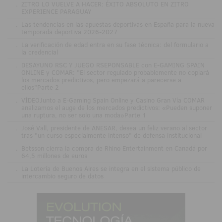
.
ZITRO LO VUELVE A HACER: ÉXITO ABSOLUTO EN ZITRO
EXPERIENCE PARAGUAY
.
Las tendencias en las apuestas deportivas en España para la nueva
temporada deportiva 2026-2027
.
La verificación de edad entra en su fase técnica: del formulario a
la credencial
.
DESAYUNO RSC Y JUEGO RSEPONSABLE con E-GAMING SPAIN
ONLINE y COMAR: "El sector regulado probablemente no copiará
los mercados predictivos, pero empezará a parecerse a
ellos"Parte 2
.
VÍDEOJunto a E-Gaming Spain Online y Casino Gran Vía COMAR
analizamos el auge de los mercados predictivos: «Pueden suponer
una ruptura, no ser solo una moda»Parte 1
.
José Vall, presidente de ANESAR, desea un feliz verano al sector
tras "un curso especialmente intenso" de defensa institucional
.
Betsson cierra la compra de Rhino Entertainment en Canadá por
64,5 millones de euros
.
La Lotería de Buenos Aires se integra en el sistema público de
intercambio seguro de datos