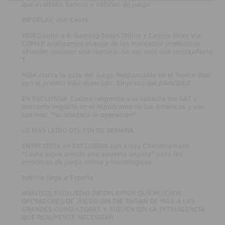
que asaltaba bancos y salones de juego
·
INFOPLAY, con Ceuta
·
VÍDEOJunto a E-Gaming Spain Online y Casino Gran Vía
COMAR analizamos el auge de los mercados predictivos:
«Pueden suponer una ruptura, no ser solo una moda»Parte
1
·
MGA cierra la gala del Juego Responsable en el Teatro Real
con el premio más esperado: Empresa del AñoVÍDEO
·
EN EXCLUSIVA Codere responde a la subasta del SAT y
descarta impacto en el Hipódromo de las Américas y sus
casinos: "No afectará la operación"
·
LO MÁS LEÍDO DEL FIN DE SEMANA
·
ENTREVISTA en EXCLUSIVA con Kissy Chandiramani:
"Ceuta sigue siendo una apuesta segura" para las
empresas de juego online y tecnológicas
·
Betinia llega a España
·
ANÁLISIS EXCLUSIVO INFOPLAYPOR QUÉ MUCHOS
OPERADORES DE JUEGO ONLINE PAGAN DE MÁS A LAS
GRANDES CONSULTORAS Y SIGUEN SIN LA INTELIGENCIA
QUE REALMENTE NECESITAN