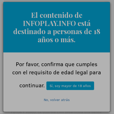
El contenido de
Comentarios:
INFOPLAY.INFO está
destinado a personas de 18
años o más.
Acepto las
normas de participación
Enviar
Por favor, confirma que cumples
con el requisito de edad legal para
continuar.
Sí, soy mayor de 18 años
NOTICIAS RELACIONADAS
No, volver atrás
·
Las tendencias en las apuestas deportivas en España para
la nueva temporada deportiva 2026-2027
·
FOTOS Y VÍDEO: La Guardia Civil desarticula una banda