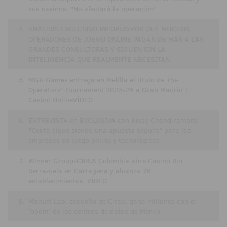
sus casinos: "No afectará la operación"
4.
ANÁLISIS EXCLUSIVO INFOPLAYPOR QUÉ MUCHOS
OPERADORES DE JUEGO ONLINE PAGAN DE MÁS A LAS
GRANDES CONSULTORAS Y SIGUEN SIN LA
INTELIGENCIA QUE REALMENTE NECESITAN
5.
MGA Games entrega en Melilla el título de The
Operators' Tournament 2025-26 a Gran Madrid |
Casino OnlineVÍDEO
6.
ENTREVISTA en EXCLUSIVA con Kissy Chandiramani:
"Ceuta sigue siendo una apuesta segura" para las
empresas de juego online y tecnológicas
7.
Winner Group-CIRSA Colombia abre Casino Río
Serrezuela en Cartagena y alcanza 78
establecimientos. VÍDEO
8.
Manuel Lao, exdueño de Cirsa, gana millones con el
'boom' de los centros de datos de Merlin