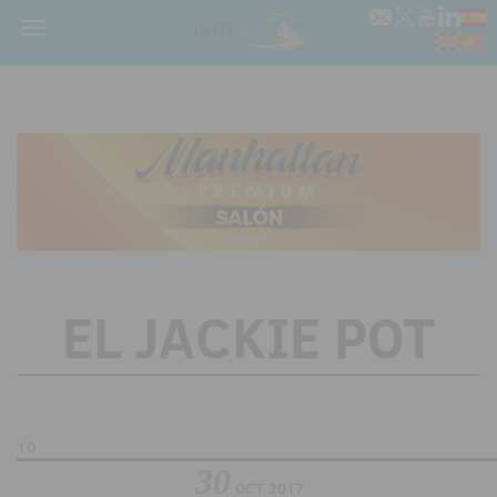
Menú
EL JACKIE POT
10
30
OCT
2017