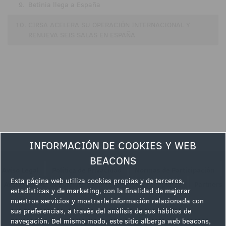
9.
Betinia llega a España
10.
CIRSA ACELERA SU OPERACIÓN INTERNACIONAL Y
RENUEVA SEIS SALAS EN ESPAÑA
INFORMACIÓN DE COOKIES Y WEB
BEACONS
|
|
|
Aviso Legal
Política de Privacidad
Normas de Participación
|
Esta página web utiliza cookies propias y de terceros,
AVISO LEGAL: Condiciones y términos de uso del portal
Partners
estadísticas y de marketing, con la finalidad de mejorar
nuestros servicios y mostrarle información relacionada con
Síguenos en
sus preferencias, a través del análisis de sus hábitos de
navegación. Del mismo modo, este sitio alberga web beacons,