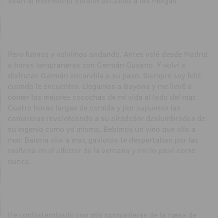
Vean al mismísimo Serafín evitando a las meigas:
Pero fuimos y volvimos andando. Antes volé desde Madrid
a horas tempraneras con Germán Gusano. Y volví a
disfrutar. Germán encandila a su paso. Siempre soy feliz
cuando le encuentro. Llegamos a Bayona y me llevó a
comer las mejores cocochas de mi vida al lado del mar.
Cuatro horas largas de comida y por supuesto las
camareras revoloteando a su alrededor deslumbradas de
su ingenio como yo misma. Bebimos un vino que olía a
mar. Baiona olía a mar, gaviotas te despertaban por las
mañana en el alfeizar de la ventana y me lo pasé como
nunca.
He confraternizado con mis compañeras de la mesa de