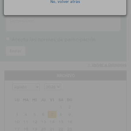
No, volver atrás
Comentarios:
Acepto las
normas de participación
Enviar
< Volver a Opiniones
ARCHIVO
LU
MA
MI
JU
VI
SA
DO
1
2
3
4
5
6
7
8
9
10
11
12
13
14
15
16
17
18
19
20
21
22
23