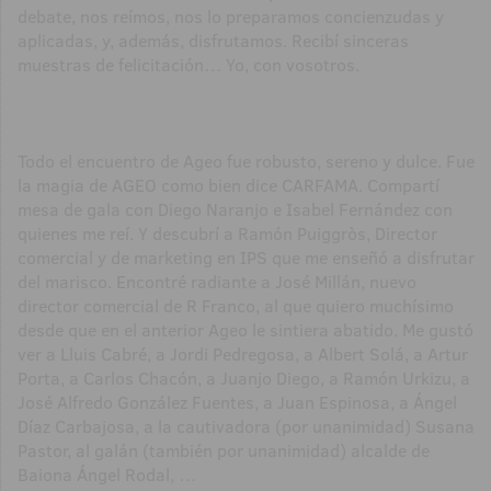
debate, nos reímos, nos lo preparamos concienzudas y
aplicadas, y, además, disfrutamos. Recibí sinceras
muestras de felicitación… Yo, con vosotros.
Todo el encuentro de Ageo fue robusto, sereno y dulce. Fue
la magia de AGEO como bien dice CARFAMA. Compartí
mesa de gala con Diego Naranjo e Isabel Fernández con
quienes me reí. Y descubrí a Ramón Puiggròs, Director
comercial y de marketing en IPS que me enseñó a disfrutar
del marisco. Encontré radiante a José Millán, nuevo
director comercial de R Franco, al que quiero muchísimo
desde que en el anterior Ageo le sintiera abatido. Me gustó
ver a Lluis Cabré, a Jordi Pedregosa, a Albert Solá, a Artur
Porta, a Carlos Chacón, a Juanjo Diego, a Ramón Urkizu, a
José Alfredo González Fuentes, a Juan Espinosa, a Ángel
Díaz Carbajosa, a la cautivadora (por unanimidad) Susana
Pastor, al galán (también por unanimidad) alcalde de
Baiona Ángel Rodal, …