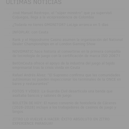
ÚLTIMAS NOTICIAS
.
José Manuel Restrepo, el "súper ministro" que ya supervisó
Coljuegos, llega a la vicepresidencia de Colombia
.
¿Todavía no tienes GMONITOR? LaLiga arranca en 5 días
.
INFOPLAY, con Ceuta
.
Rank y el Hippodrome Casino asumen la organización del National
Dealer Championships en el London Gaming Show
.
NOVOMATIC hace historia al convertirse en la primera compañía
de tecnología de juego con la certificación de marca ISO 20671
.
BetOnCeuta ofrece el apoyo de la industria del juego al tejido
empresarial tras la crisis vivida en Ceuta
.
Rafael Andrés Álvez: "El Supremo confirma que las comunidades
autónomas no pueden inspeccionar los terminales de la ONCE en
bares y restaurantes"
.
FOTOS Y VÍDEO: La Guardia Civil desarticula una banda que
asaltaba bancos y salones de juego
.
BOLETÍN DE HOY: El nuevo convenio de hostelería de Cáceres
(2026-2028) incluye a los trabajadores de casinos de juego y
bingos
.
ZITRO LO VUELVE A HACER: ÉXITO ABSOLUTO EN ZITRO
EXPERIENCE PARAGUAY