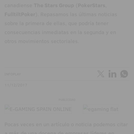
canadiense
The Stars Group
(
PokerStars
,
FulltiltPoker
). Repasamos las últimas noticias
sobre la primera de ellas, que podría tener
consecuencias inmediatas en la segunda y en
otros movimientos sectoriales.
INFOPLAY
11/12/2017
PUBLICIDAD
Pocas veces en un artículo o noticia podemos citar
a más de una docena de empresas líderes en