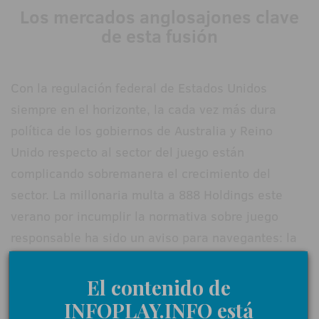
Los mercados anglosajones clave
de esta fusión
Con la regulación federal de Estados Unidos
siempre en el horizonte, la cada vez más dura
política de los gobiernos de Australia y Reino
Unido respecto al sector del juego están
complicando sobremanera el crecimiento del
sector. La millonaria multa a 888 Holdings este
verano por incumplir la normativa sobre juego
responsable ha sido un aviso para navegantes: la
UK Gambling Commission
está controlando al
sector de una forma muy estricta, dejando un
El contenido de
escenario en el que sólo las grandes empresas
INFOPLAY.INFO está