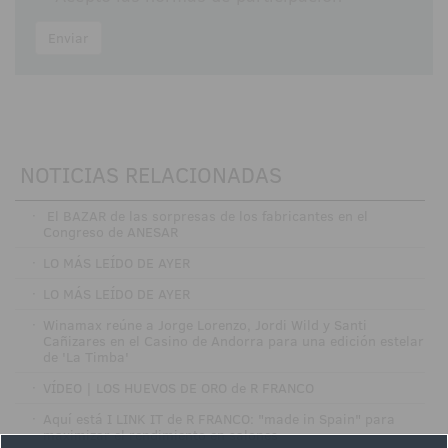
Enviar
NOTICIAS RELACIONADAS
·
El BAZAR de las sorpresas de los fabricantes en el
Congreso de ANESAR
·
LO MÁS LEÍDO DE AYER
·
LO MÁS LEÍDO DE AYER
·
Winamax reúne a Jorge Lorenzo, Jordi Wild y Santi
Cañizares en el Casino de Andorra para una edición estelar
de 'La Timba'
·
VÍDEO | LOS HUEVOS DE ORO de R FRANCO
·
Aquí está I LINK IT de R FRANCO: "made in Spain" para
maximizar el rendimiento en salones