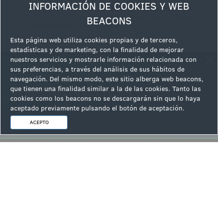
INFORMACIÓN DE COOKIES Y WEB
·
ENTREVISTA EXCLUSIVA EN VÍDEO: R. Franco impulsa su
oferta en ICE Barcelona 2026 con el éxito de la '7PowerUp'
BEACONS
y nuevos modelos para salones
·
LO MÁS LEÍDO DE AYER
Esta página web utiliza cookies propias y de terceros,
estadísticas y de marketing, con la finalidad de mejorar
·
Éxito de R. Franco en el ExpoCongreso de Torremolinos con
nuestros servicios y mostrarle información relacionada con
7 PowerUp como gran protagonista
sus preferencias, a través del análisis de sus hábitos de
·
ENTREVISTA EN VÍDEO R. Franco refuerza HOSTELERÍA con
navegación. Del mismo modo, este sitio alberga web beacons,
7 Power Up y reta al sistema Link en SALÓN con un nuevo
que tienen una finalidad similar a la de las cookies. Tanto las
modelo con juegos de persistencia percibida
cookies como los beacons no se descargarán sin que lo haya
aceptado previamente pulsando el botón de aceptación.
ACEPTO