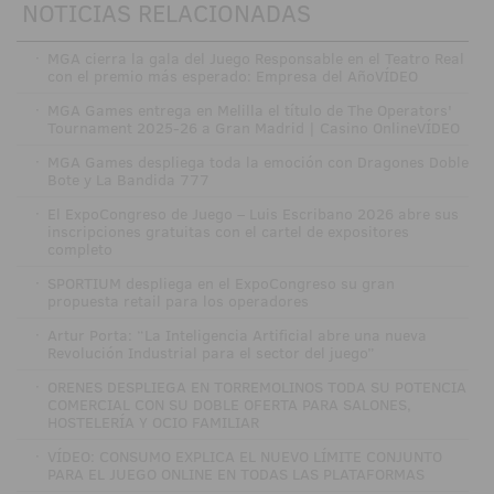
NOTICIAS RELACIONADAS
·
MGA cierra la gala del Juego Responsable en el Teatro Real
con el premio más esperado: Empresa del AñoVÍDEO
·
MGA Games entrega en Melilla el título de The Operators'
Tournament 2025-26 a Gran Madrid | Casino OnlineVÍDEO
·
MGA Games despliega toda la emoción con Dragones Doble
Bote y La Bandida 777
·
El ExpoCongreso de Juego – Luis Escribano 2026 abre sus
inscripciones gratuitas con el cartel de expositores
completo
·
SPORTIUM despliega en el ExpoCongreso su gran
propuesta retail para los operadores
·
Artur Porta: “La Inteligencia Artificial abre una nueva
Revolución Industrial para el sector del juego”
·
ORENES DESPLIEGA EN TORREMOLINOS TODA SU POTENCIA
COMERCIAL CON SU DOBLE OFERTA PARA SALONES,
HOSTELERÍA Y OCIO FAMILIAR
·
VÍDEO: CONSUMO EXPLICA EL NUEVO LÍMITE CONJUNTO
PARA EL JUEGO ONLINE EN TODAS LAS PLATAFORMAS