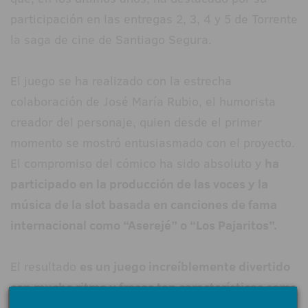
participación en las entregas 2, 3, 4 y 5 de Torrente
la saga de cine de Santiago Segura.
El juego se ha realizado con la estrecha
colaboración de José María Rubio, el humorista
creador del personaje, quien desde el primer
momento se mostró entusiasmado con el proyecto.
El compromiso del cómico ha sido absoluto y
ha
participado en la producción de las voces y la
música de la slot basada en canciones de fama
internacional como “Aserejé” o “Los Pajaritos”.
El resultado
es un juego increíblemente divertido
con mucho ritmo y frases tan características como
el “Chi cheñó” o el “Como tamo”
que, además de