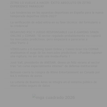
.
ZITRO LO VUELVE A HACER: ÉXITO ABSOLUTO EN ZITRO
EXPERIENCE PARAGUAY
.
Las tendencias en las apuestas deportivas en España para la nueva
temporada deportiva 2026-2027
.
La verificación de edad entra en su fase técnica: del formulario a
la credencial
.
DESAYUNO RSC Y JUEGO RESPONSABLE con E-GAMING SPAIN
ONLINE y COMAR: "El sector regulado probablemente no copiará
los mercados predictivos, pero empezará a parecerse a
ellos"Parte 2
.
VÍDEOJunto a E-Gaming Spain Online y Casino Gran Vía COMAR
analizamos el auge de los mercados predictivos: «Pueden suponer
una ruptura, no ser solo una moda»Parte 1
.
José Vall, presidente de ANESAR, desea un feliz verano al sector
tras "un curso especialmente intenso" de defensa institucional
.
Betsson cierra la compra de Rhino Entertainment en Canadá por
64,5 millones de euros
.
La Lotería de Buenos Aires se integra en el sistema público de
intercambio seguro de datos