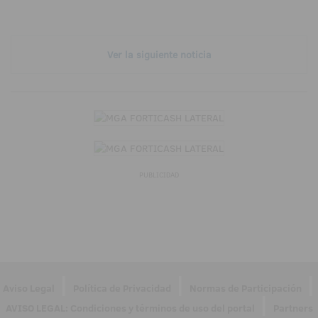
Ver la siguiente noticia
PUBLICIDAD
|
|
|
Aviso Legal
Política de Privacidad
Normas de Participación
|
AVISO LEGAL: Condiciones y términos de uso del portal
Partners