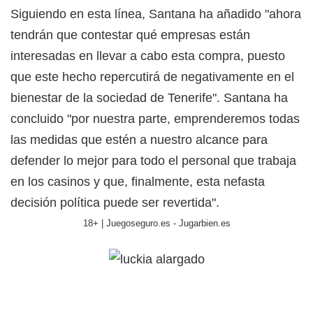
Siguiendo en esta línea, Santana ha añadido "ahora
tendrán que contestar qué empresas están
interesadas en llevar a cabo esta compra, puesto
que este hecho repercutirá de negativamente en el
bienestar de la sociedad de Tenerife". Santana ha
concluido "por nuestra parte, emprenderemos todas
las medidas que estén a nuestro alcance para
defender lo mejor para todo el personal que trabaja
en los casinos y que, finalmente, esta nefasta
decisión política puede ser revertida".
18+ | Juegoseguro.es - Jugarbien.es