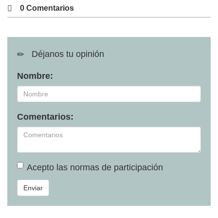
0 Comentarios
Déjanos tu opinión
Nombre:
Comentarios:
Acepto las
normas de participación
Enviar