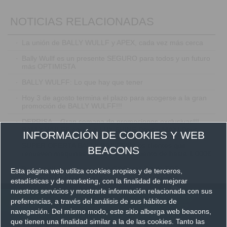
NOTICIAS RELACIONADAS
·
La unión de BALLY WULLF y APEX, cada vez más cerca
·
Bally Wullf es un presente SEGURO para todos y un futuro
más OPTIMISTA
·
BALLY WULFF: Lo que hay que tener
·
Hoy 3 de agosto termina el plazo para acogerse a la gran
promoción de BALLY WULFF!!!
·
DEPRISA... Gran semana de promociones exclusivas!!!
BALLY WULFF anuncia LUX SHINE Days y MAXI Days
INFORMACIÓN DE COOKIES Y WEB
·
SÚPER OFERTA BALLY WULFF!!! Los clientes que
BEACONS
renueven máquinas reciben un descuento de hasta 1.000€
·
Bally Wulff de estreno, en INFOPLAY: TWIN-TOP
Esta página web utiliza cookies propias y de terceros,
COMFORT LED EL SALTO EN LA HOSTELERÍA
estadísticas y de marketing, con la finalidad de mejorar
nuestros servicios y mostrarle información relacionada con sus
·
Luigi Limido, BALLY WULFF: "Juntos dominaremos esta
difícil situación. Lo más importante, deseamos que todos se
preferencias, a través del análisis de sus hábitos de
mantengan sanos"
navegación. Del mismo modo, este sitio alberga web beacons,
que tienen una finalidad similar a la de las cookies. Tanto las
·
EN EXCLUSIVA Los dos bombazos de BALLY WULFF para