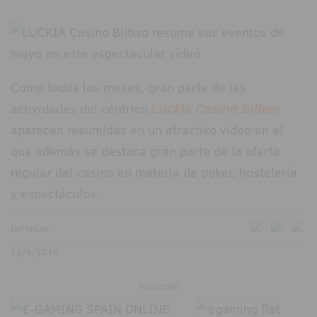
Como todos los meses, gran parte de las
actividades del céntrico
Luckia Casino Bilbao
aparecen resumidas en un atractivo vídeo en el
que además se destaca gran parte de la oferta
regular del casino en materia de poker, hostelería
y espectáculos.
INFOPLAY
12/6/2019
PUBLICIDAD