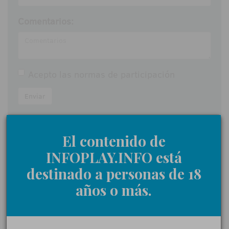
Comentarios:
Acepto las
normas de participación
Enviar
El contenido de
INFOPLAY.INFO está
NOTICIAS RELACIONADAS
destinado a personas de 18
años o más.
·
Desvelados los secretos tras la creación del nuevo Casino
Luckia Bilbao GALERÍA DE FOTOS
·
Inauguración del Nuevo Casino Luckia Bilbao: El
acontecimiento social del año en Bilbao