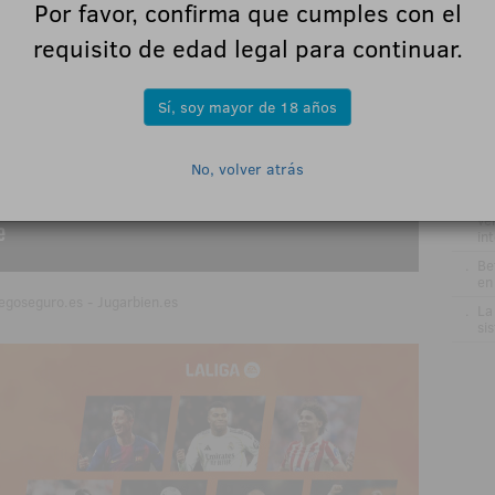
de
Por favor, confirma que cumples con el
.
DE
requisito de edad legal para continuar.
GA
re
pr
el
Sí, soy mayor de 18 años
.
VÍ
Gr
me
No, volver atrás
ru
.
Jo
ve
in
.
Be
en
egoseguro.es - Jugarbien.es
.
La
si