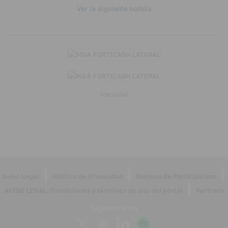
Ver la siguiente noticia
PUBLICIDAD
|
|
|
Aviso Legal
Política de Privacidad
Normas de Participación
|
AVISO LEGAL: Condiciones y términos de uso del portal
Partners
Síguenos en