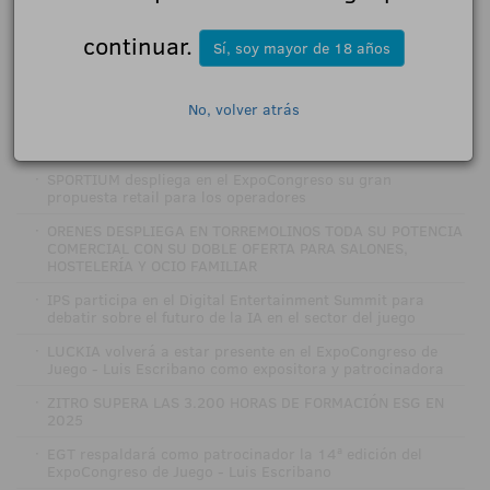
·
Zitro Digital llega a bet365 en Brasil
continuar.
Sí, soy mayor de 18 años
·
ZITRO DIGITAL LLEGA A BETNACIONAL Y REFUERZA SU
PRESENCIA EN BRASIL
No, volver atrás
·
El ExpoCongreso de Juego – Luis Escribano 2026 abre sus
inscripciones gratuitas con el cartel de expositores
completo
·
SPORTIUM despliega en el ExpoCongreso su gran
propuesta retail para los operadores
·
ORENES DESPLIEGA EN TORREMOLINOS TODA SU POTENCIA
COMERCIAL CON SU DOBLE OFERTA PARA SALONES,
HOSTELERÍA Y OCIO FAMILIAR
·
IPS participa en el Digital Entertainment Summit para
debatir sobre el futuro de la IA en el sector del juego
·
LUCKIA volverá a estar presente en el ExpoCongreso de
Juego - Luis Escribano como expositora y patrocinadora
·
ZITRO SUPERA LAS 3.200 HORAS DE FORMACIÓN ESG EN
2025
·
EGT respaldará como patrocinador la 14ª edición del
ExpoCongreso de Juego - Luis Escribano