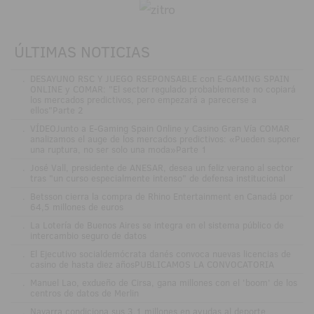
ÚLTIMAS NOTICIAS
.
DESAYUNO RSC Y JUEGO RSEPONSABLE con E-GAMING SPAIN
ONLINE y COMAR: "El sector regulado probablemente no copiará
los mercados predictivos, pero empezará a parecerse a
ellos"Parte 2
.
VÍDEOJunto a E-Gaming Spain Online y Casino Gran Vía COMAR
analizamos el auge de los mercados predictivos: «Pueden suponer
una ruptura, no ser solo una moda»Parte 1
.
José Vall, presidente de ANESAR, desea un feliz verano al sector
tras "un curso especialmente intenso" de defensa institucional
.
Betsson cierra la compra de Rhino Entertainment en Canadá por
64,5 millones de euros
.
La Lotería de Buenos Aires se integra en el sistema público de
intercambio seguro de datos
.
El Ejecutivo socialdemócrata danés convoca nuevas licencias de
casino de hasta diez añosPUBLICAMOS LA CONVOCATORIA
.
Manuel Lao, exdueño de Cirsa, gana millones con el 'boom' de los
centros de datos de Merlin
.
Navarra condiciona sus 3,1 millones en ayudas al deporte