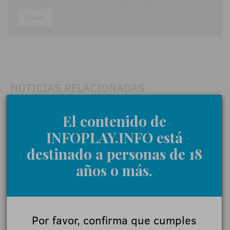
Enviar
NOTICIAS RELACIONADAS
·
DESAYUNO RSC Y JUEGO RESPONSABLE con E-GAMING
El contenido de
SPAIN ONLINE y COMAR: "El sector regulado probablemente
no copiará los mercados predictivos, pero empezará a
INFOPLAY.INFO está
parecerse a ellos"Parte 2
·
Navarra condiciona sus 3,1 millones en ayudas al deporte
destinado a personas de 18
federado a no tener publicidad de apuestas
años o más.
·
VÍDEOJunto a E-Gaming Spain Online y Casino Gran Vía
COMAR analizamos el auge de los mercados predictivos:
«Pueden suponer una ruptura, no ser solo una moda»Parte
1
·
MGA cierra la gala del Juego Responsable en el Teatro Real
Por favor, confirma que cumples
con el premio más esperado: Empresa del AñoVÍDEO