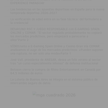
EXPERIENCE PARAGUAY
.
Las tendencias en las apuestas deportivas en España para la nueva
temporada deportiva 2026-2027
.
La verificación de edad entra en su fase técnica: del formulario a
la credencial
.
DESAYUNO RSC Y JUEGO RESPONSABLE con E-GAMING SPAIN
ONLINE y COMAR: "El sector regulado probablemente no copiará
los mercados predictivos, pero empezará a parecerse a
ellos"Parte 2
.
VÍDEOJunto a E-Gaming Spain Online y Casino Gran Vía COMAR
analizamos el auge de los mercados predictivos: «Pueden suponer
una ruptura, no ser solo una moda»Parte 1
.
José Vall, presidente de ANESAR, desea un feliz verano al sector
tras "un curso especialmente intenso" de defensa institucional
.
Betsson cierra la compra de Rhino Entertainment en Canadá por
64,5 millones de euros
.
La Lotería de Buenos Aires se integra en el sistema público de
intercambio seguro de datos