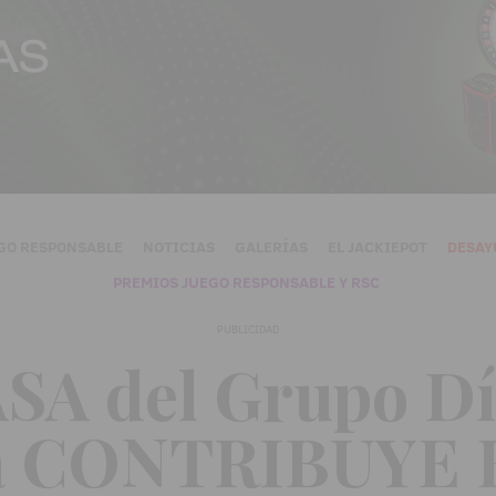
GO RESPONSABLE
NOTICIAS
GALERÍAS
EL JACKIEPOT
DESAY
PREMIOS JUEGO RESPONSABLE Y RSC
PUBLICIDAD
A del Grupo Dí
a CONTRIBUYE 