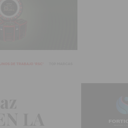
UNOS DE TRABAJO 'RSC'
TOP MARCAS
az
EN LA