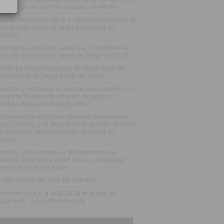
 'boom' de los centros de datos de Merlin
varra condiciona sus 3,1 millones en ayudas al
porte federado a no tener publicidad de
uestas
tremadura prevé recaudar 24,55 millones de
ros por impuestos y tasas del juego en 2026
stilla-La Mancha aprueba el censo fiscal de
s máquinas de juego a julio de 2026
pósitos y retiradas en tiempo real, también en
enda física: así es la solución de pago de
MIRAL Pay para el juego online
 cooperación entre un operador de apuestas
line, la DGOJ y la Guardia Civil permite detener
un presunto suplantador de identidad en
ganés
stilla y León autoriza a Mediterránea de
uestas, operadora de RETAbet, a desplegar
eve puntos de apuestas
 MÁS LEÍDO DEL FIN DE SEMANA
istocrat lleva a la AGE 2026 el relevo de
agon Link: así es Phoenix Link