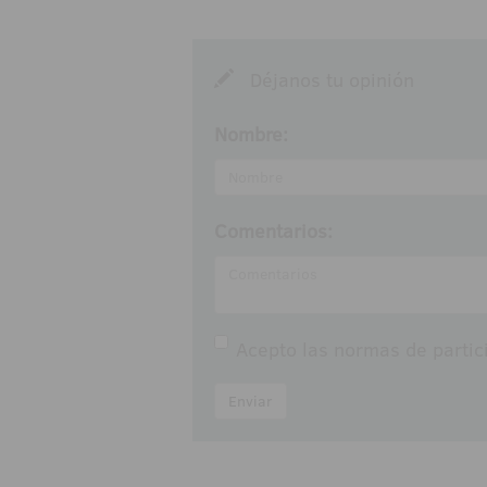
Déjanos tu opinión
Nombre:
Comentarios:
Acepto las
normas de partic
Enviar