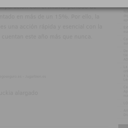
el
mparación con el mismo periodo de
.
Na
tado en más de un 15%. Por ello, la
de
ap
s una acción rápida y esencial con la
.
Ex
eu
s cuentan este año más que nunca.
.
Ca
su
.
De
ti
AD
.
La
on
a 
egoseguro.es - Jugarbien.es
Le
.
Ca
Ap
nu
.
LO
.
Ar
Dr