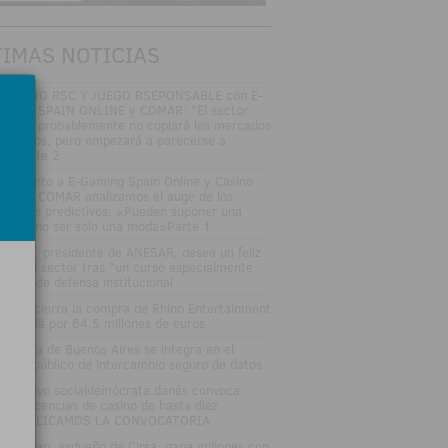
TIMAS NOTICIAS
SAYUNO RSC Y JUEGO RSEPONSABLE con E-
MING SPAIN ONLINE y COMAR: "El sector
gulado probablemente no copiará los mercados
edictivos, pero empezará a parecerse a
los"Parte 2
DEOJunto a E-Gaming Spain Online y Casino
an Vía COMAR analizamos el auge de los
rcados predictivos: «Pueden suponer una
ptura, no ser solo una moda»Parte 1
sé Vall, presidente de ANESAR, desea un feliz
rano al sector tras "un curso especialmente
tenso" de defensa institucional
tsson cierra la compra de Rhino Entertainment
 Canadá por 64,5 millones de euros
 Lotería de Buenos Aires se integra en el
stema público de intercambio seguro de datos
 Ejecutivo socialdemócrata danés convoca
evas licencias de casino de hasta diez
osPUBLICAMOS LA CONVOCATORIA
nuel Lao, exdueño de Cirsa, gana millones con