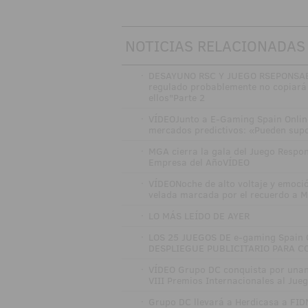
NOTICIAS RELACIONADAS
·
DESAYUNO RSC Y JUEGO RSEPONSABL
regulado probablemente no copiará 
ellos"Parte 2
·
VÍDEOJunto a E-Gaming Spain Onlin
mercados predictivos: «Pueden sup
·
MGA cierra la gala del Juego Respon
Empresa del AñoVÍDEO
·
VÍDEONoche de alto voltaje y emoci
velada marcada por el recuerdo a M
·
LO MÁS LEÍDO DE AYER
·
LOS 25 JUEGOS DE e-gaming Spain
DESPLIEGUE PUBLICITARIO PARA C
·
VÍDEO Grupo DC conquista por unani
VIII Premios Internacionales al Jue
·
Grupo DC llevará a Herdicasa a FID