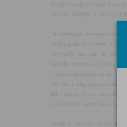
fondos se destinarán a los p
cáncer llevados a cabo por l
La ovetense, campeona del 
no ha querido perder la opor
campaña que, por las peculia
sufrido cambios. En esta oca
tradicionales puntos de reco
mantiene algunos puntuales 
Además, quienes quieran col
página web www.bancaliastu
Desde el mes de marzo de 20