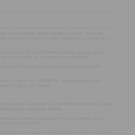
E con E-GAMING SPAIN ONLINE y COMAR: "El sector
los mercados predictivos, pero empezará a parecerse a
e y Casino Gran Vía COMAR analizamos el auge de los
oner una ruptura, no ser solo una moda»Parte 1
sable en el Teatro Real con el premio más esperado:
ón en el Teatro Real: ACORDJOC, galardonada en una
iquel Suqué y Joan Devesa
 Online SALEN A ESCENA: LA COMPAÑÍA ESTRENA SU GRAN
ONQUISTAR EL MERCADO ONLINE
midad el premio a las Buenas Prácticas de RSC en los
go Responsable y RSC
MA 2026 con innovación, sostenibilidad y nuevos modelos