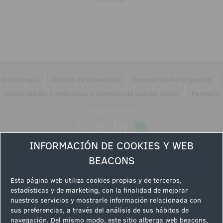
PUBLICIDAD
|
|
|
Aviso Legal
Política de Privacidad
Normas de Participación
|
AVISO LEGAL: Condiciones y términos de uso del portal
Partners
Síguenos en
INFORMACIÓN DE COOKIES Y WEB
BEACONS
Esta página web utiliza cookies propias y de terceros,
estadísticas y de marketing, con la finalidad de mejorar
nuestros servicios y mostrarle información relacionada con
sus preferencias, a través del análisis de sus hábitos de
navegación. Del mismo modo, este sitio alberga web beacons,