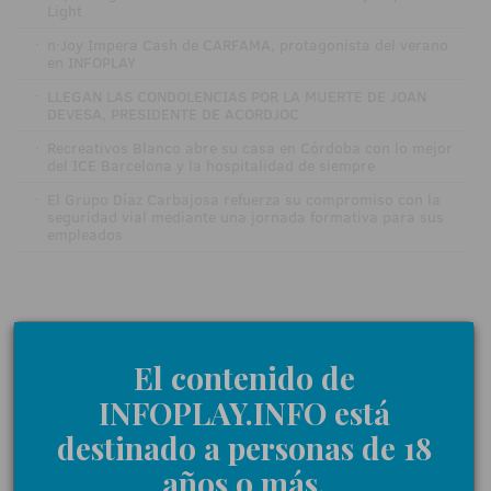
Light
·
n·Joy Impera Cash de CARFAMA, protagonista del verano
en INFOPLAY
·
LLEGAN LAS CONDOLENCIAS POR LA MUERTE DE JOAN
DEVESA, PRESIDENTE DE ACORDJOC
·
Recreativos Blanco abre su casa en Córdoba con lo mejor
del ICE Barcelona y la hospitalidad de siempre
·
El Grupo Díaz Carbajosa refuerza su compromiso con la
seguridad vial mediante una jornada formativa para sus
empleados
El contenido de
INFOPLAY.INFO está
destinado a personas de 18
años o más.