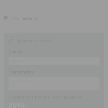
0 Comentarios
Déjanos tu opinión
Nombre:
Comentarios:
Acepto las
normas de participación
Enviar