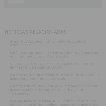
NOTICIAS RELACIONADAS
·
Grupo Díaz Carbajosa, patrocinador destacado de
EXPOJOC 2026
·
Carfama se vuelca con AZEMAR Aragón y regala una n·Joy
en un encuentro que enaltece al sector
·
GALERÍA DE FOTOS DEL MULTITUDINARIO ENCUENTRO
EMPRESARIAL DE AZEMAR ARAGÓN
·
Carfama estrena su campaña de otoño en INFOPLAY con la
innovadora línea n·Joy Impera Cash
·
Carfama refuerza su apuesta por el mercado andaluz con
la presentación de la nJoy Impera Cash Light en
Torremolinos
·
EN EXCLUSIVA PARA ANDALUCÍA: Carfama presenta en el
ExpoCongreso de Torremolinos la nueva n·Joy Impera Cash