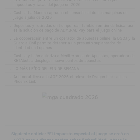
impuestos y tasas del juego en 2026
.
Castilla-La Mancha aprueba el censo fiscal de sus máquinas de
juego a julio de 2026
.
Depósitos y retiradas en tiempo real, también en tienda física: así
es la solución de pago de ADMIRAL Pay para el juego online
.
La cooperación entre un operador de apuestas online, la DGOJ y la
Guardia Civil permite detener a un presunto suplantador de
identidad en Leganés
.
Castilla y León autoriza a Mediterránea de Apuestas, operadora de
RETAbet, a desplegar nueve puntos de apuestas
.
LO MÁS LEÍDO DEL FIN DE SEMANA
.
Aristocrat lleva a la AGE 2026 el relevo de Dragon Link: así es
Phoenix Link
Siguiente noticia: "El impuesto especial al juego se creó en
1977 para sufragar gastos sobre 'imbecilidad', ahora la