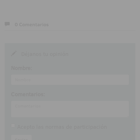
0 Comentarios
Déjanos tu opinión
Nombre:
Comentarios:
Acepto las
normas de participación
Enviar