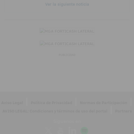
Ver la siguiente noticia
PUBLICIDAD
|
|
|
Aviso Legal
Política de Privacidad
Normas de Participación
|
AVISO LEGAL: Condiciones y términos de uso del portal
Partners
Síguenos en