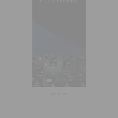
PUBLICIDAD