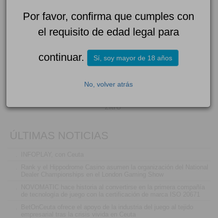
Juego - Luis Escribano como expositora y patrocinadora
Por favor, confirma que cumples con
el requisito de edad legal para
continuar.
Sí, soy mayor de 18 años
No, volver atrás
ÚLTIMAS NOTICIAS
.
INFOPLAY, con Ceuta
.
Rank y el Hippodrome Casino asumen la organización del National
Dealer Championships en el London Gaming Show
.
NOVOMATIC hace historia al convertirse en la primera compañía
de tecnología de juego con la certificación de marca ISO 20671
.
BetOnCeuta ofrece el apoyo de la industria del juego al tejido
empresarial tras la crisis vivida en Ceuta