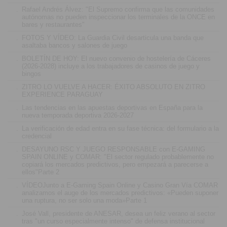
.
Rafael Andrés Álvez: "El Supremo confirma que las comunidades
autónomas no pueden inspeccionar los terminales de la ONCE en
bares y restaurantes"
.
FOTOS Y VÍDEO: La Guardia Civil desarticula una banda que
asaltaba bancos y salones de juego
.
BOLETÍN DE HOY: El nuevo convenio de hostelería de Cáceres
(2026-2028) incluye a los trabajadores de casinos de juego y
bingos
.
ZITRO LO VUELVE A HACER: ÉXITO ABSOLUTO EN ZITRO
EXPERIENCE PARAGUAY
.
Las tendencias en las apuestas deportivas en España para la
nueva temporada deportiva 2026-2027
.
La verificación de edad entra en su fase técnica: del formulario a la
credencial
.
DESAYUNO RSC Y JUEGO RESPONSABLE con E-GAMING
SPAIN ONLINE y COMAR: "El sector regulado probablemente no
copiará los mercados predictivos, pero empezará a parecerse a
ellos"Parte 2
.
VÍDEOJunto a E-Gaming Spain Online y Casino Gran Vía COMAR
analizamos el auge de los mercados predictivos: «Pueden suponer
una ruptura, no ser solo una moda»Parte 1
.
José Vall, presidente de ANESAR, desea un feliz verano al sector
tras "un curso especialmente intenso" de defensa institucional