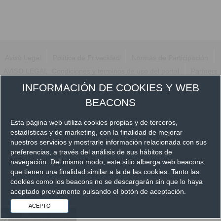
|
|
|
Aviso Legal
Política de Privacidad
Normas de Participación
|
AVISO LEGAL: Condiciones y términos de uso del portal
Partners
INFORMACIÓN DE COOKIES Y WEB
Síguenos en
BEACONS
Esta página web utiliza cookies propias y de terceros,
estadísticas y de marketing, con la finalidad de mejorar
nuestros servicios y mostrarle información relacionada con sus
preferencias, a través del análisis de sus hábitos de
navegación. Del mismo modo, este sitio alberga web beacons,
que tienen una finalidad similar a la de las cookies. Tanto las
cookies como los beacons no se descargarán sin que lo haya
aceptado previamente pulsando el botón de aceptación.
ACEPTO