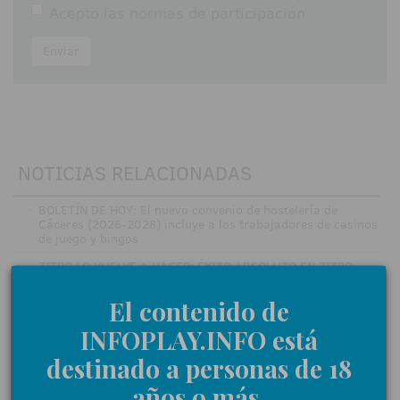
Acepto las
normas de participación
Enviar
NOTICIAS RELACIONADAS
·
BOLETÍN DE HOY: El nuevo convenio de hostelería de
Cáceres (2026-2028) incluye a los trabajadores de casinos
de juego y bingos
·
ZITRO LO VUELVE A HACER: ÉXITO ABSOLUTO EN ZITRO
EXPERIENCE PARAGUAY
El contenido de
·
FOTOS Y VÍDEO: La Guardia Civil desarticula una banda
que asaltaba bancos y salones de juego
INFOPLAY.INFO está
·
Rafael Andrés Álvez: "El Supremo confirma que las
destinado a personas de 18
comunidades autónomas no pueden inspeccionar los
terminales de la ONCE en bares y restaurantes"
años o más.