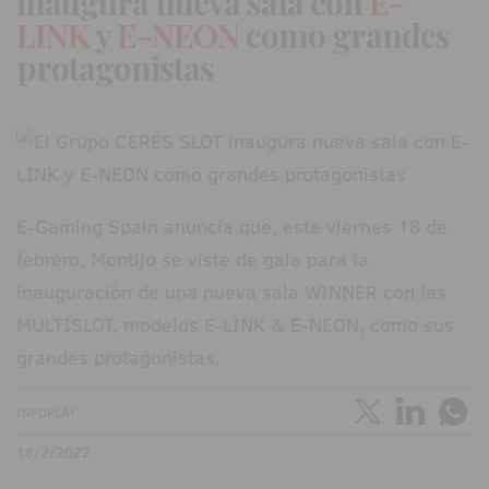
inaugura nueva sala con
E-
LINK
y
E-NEON
como grandes
protagonistas
E-Gaming Spain anuncia que, este viernes 18 de
febrero, Montijo se viste de gala para la
inauguración de una nueva sala WINNER con las
MULTISLOT, modelos E-LINK & E-NEON, como sus
grandes protagonistas.
INFOPLAY
18/2/2022