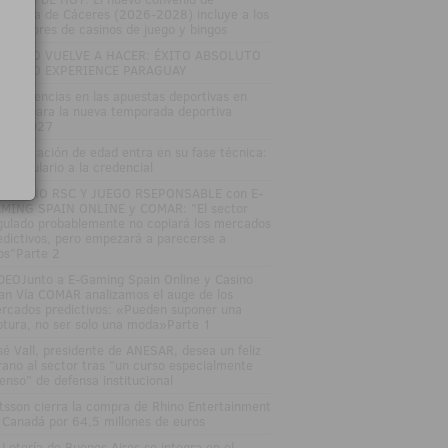
stelería de Cáceres (2026-2028) incluye a los
abajadores de casinos de juego y bingos
TRO LO VUELVE A HACER: ÉXITO ABSOLUTO
 ZITRO EXPERIENCE PARAGUAY
s tendencias en las apuestas deportivas en
paña para la nueva temporada deportiva
26-2027
 verificación de edad entra en su fase técnica:
l formulario a la credencial
SAYUNO RSC Y JUEGO RSEPONSABLE con E-
MING SPAIN ONLINE y COMAR: "El sector
gulado probablemente no copiará los mercados
edictivos, pero empezará a parecerse a
los"Parte 2
DEOJunto a E-Gaming Spain Online y Casino
an Vía COMAR analizamos el auge de los
rcados predictivos: «Pueden suponer una
ptura, no ser solo una moda»Parte 1
sé Vall, presidente de ANESAR, desea un feliz
rano al sector tras "un curso especialmente
tenso" de defensa institucional
tsson cierra la compra de Rhino Entertainment
 Canadá por 64,5 millones de euros
 Lotería de Buenos Aires se integra en el