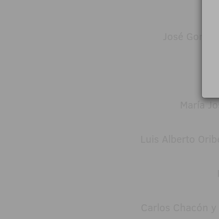
José Gonzál
J
María Jo
Luis Alberto Orib
Carlos Chacón y 