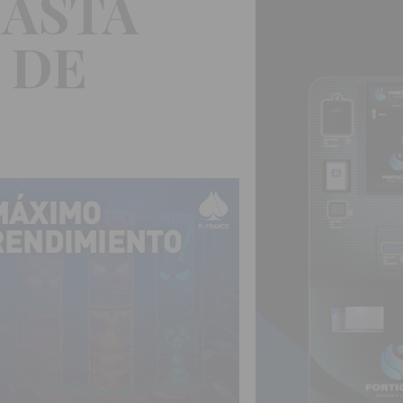
HASTA
 DE