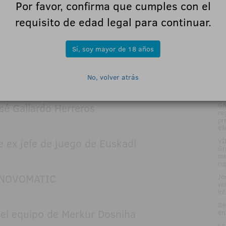
AMADER
Por favor, confirma que cumples con el
ho
tr
requisito de edad legal para continuar.
.
ZI
ez, Presidente de Luckia
EN
.
La
Sí, soy mayor de 18 años
Es
20
uan Espinosa
No, volver atrás
.
La
de
.
DE
sé Gallardo Herreros
GA
re
pr
el
e ex jefe de juego de Euskadi
.
VÍ
Gr
me
ru
NOVOMATIC
.
Jo
ve
in
.
Be
el equipo de Merkur Dosniha
en
.
La