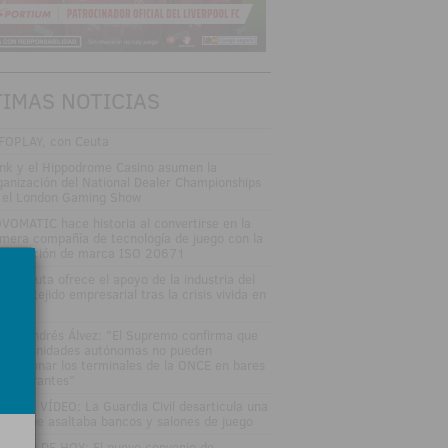
TIMAS NOTICIAS
FOPLAY, con Ceuta
nk y el Hippodrome Casino asumen la
ganización del National Dealer Championships
 el London Gaming Show
VOMATIC hace historia al convertirse en la
imera compañía de tecnología de juego con la
rtificación de marca ISO 20671
tOnCeuta ofrece el apoyo de la industria del
go al tejido empresarial tras la crisis vivida en
uta
fael Andrés Álvez: "El Supremo confirma que
s comunidades autónomas no pueden
speccionar los terminales de la ONCE en bares
restaurantes"
TOS Y VÍDEO: La Guardia Civil desarticula una
nda que asaltaba bancos y salones de juego
LETÍN DE HOY: El nuevo convenio de