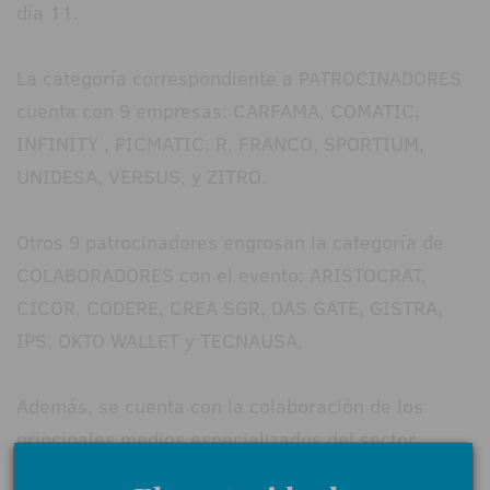
día 11.
La categoría correspondiente a PATROCINADORES
cuenta con 9 empresas: CARFAMA, COMATIC,
INFINITY , PICMATIC, R. FRANCO, SPORTIUM,
UNIDESA, VERSUS, y ZITRO.
Otros 9 patrocinadores engrosan la categoría de
COLABORADORES con el evento: ARISTOCRAT,
CICOR, CODERE, CREA SGR, DAS GATE, GISTRA,
IPS, OKTO WALLET y TECNAUSA.
Además, se cuenta con la colaboración de los
principales medios especializados del sector,
Revista Azar y AzarPlus, InfoPlay, Joc Privat, El