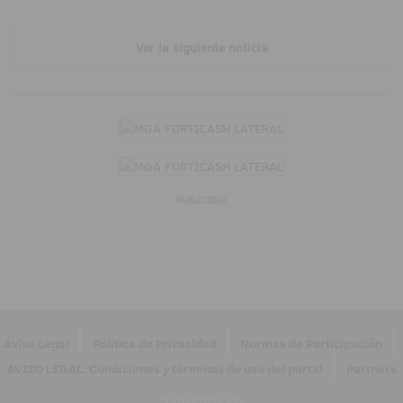
Ver la siguiente noticia
PUBLICIDAD
|
|
|
Aviso Legal
Política de Privacidad
Normas de Participación
|
AVISO LEGAL: Condiciones y términos de uso del portal
Partners
Síguenos en