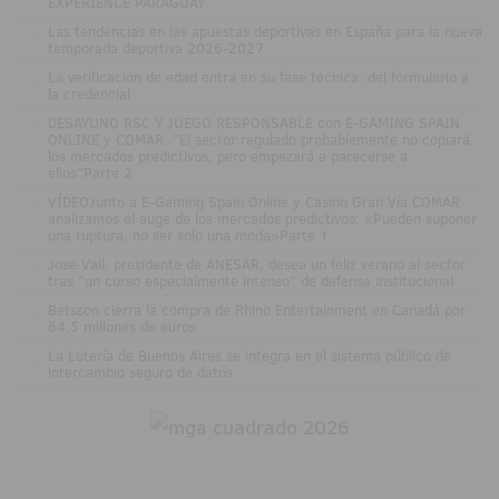
EXPERIENCE PARAGUAY
.
Las tendencias en las apuestas deportivas en España para la nueva
temporada deportiva 2026-2027
.
La verificación de edad entra en su fase técnica: del formulario a
la credencial
.
DESAYUNO RSC Y JUEGO RESPONSABLE con E-GAMING SPAIN
ONLINE y COMAR: "El sector regulado probablemente no copiará
los mercados predictivos, pero empezará a parecerse a
ellos"Parte 2
.
VÍDEOJunto a E-Gaming Spain Online y Casino Gran Vía COMAR
analizamos el auge de los mercados predictivos: «Pueden suponer
una ruptura, no ser solo una moda»Parte 1
.
José Vall, presidente de ANESAR, desea un feliz verano al sector
tras "un curso especialmente intenso" de defensa institucional
.
Betsson cierra la compra de Rhino Entertainment en Canadá por
64,5 millones de euros
.
La Lotería de Buenos Aires se integra en el sistema público de
intercambio seguro de datos