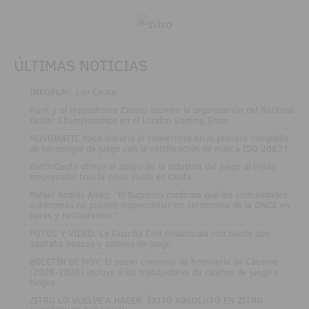
ÚLTIMAS NOTICIAS
.
INFOPLAY, con Ceuta
.
Rank y el Hippodrome Casino asumen la organización del National
Dealer Championships en el London Gaming Show
.
NOVOMATIC hace historia al convertirse en la primera compañía
de tecnología de juego con la certificación de marca ISO 20671
.
BetOnCeuta ofrece el apoyo de la industria del juego al tejido
empresarial tras la crisis vivida en Ceuta
.
Rafael Andrés Álvez: "El Supremo confirma que las comunidades
autónomas no pueden inspeccionar los terminales de la ONCE en
bares y restaurantes"
.
FOTOS Y VÍDEO: La Guardia Civil desarticula una banda que
asaltaba bancos y salones de juego
.
BOLETÍN DE HOY: El nuevo convenio de hostelería de Cáceres
(2026-2028) incluye a los trabajadores de casinos de juego y
bingos
.
ZITRO LO VUELVE A HACER: ÉXITO ABSOLUTO EN ZITRO