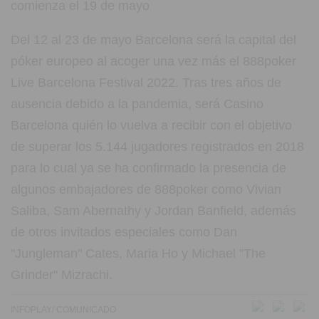
Del 12 al 23 de mayo Barcelona será la capital del
póker europeo al acoger una vez más el 888poker
Live Barcelona Festival 2022. Tras tres años de
ausencia debido a la pandemia, será Casino
Barcelona quién lo vuelva a recibir con el objetivo
de superar los 5.144 jugadores registrados en 2018
para lo cual ya se ha confirmado la presencia de
algunos embajadores de 888poker como Vivian
Saliba, Sam Abernathy y Jordan Banfield, además
de otros invitados especiales como Dan
"Jungleman" Cates, Maria Ho y Michael "The
Grinder" Mizrachi.
INFOPLAY/ COMUNICADO