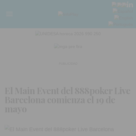
Menú
PUBLICIDAD
El Main Event del 888poker Live
Barcelona comienza el 19 de
mayo