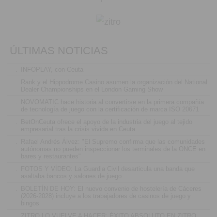
ÚLTIMAS NOTICIAS
.
INFOPLAY, con Ceuta
.
Rank y el Hippodrome Casino asumen la organización del National
Dealer Championships en el London Gaming Show
.
NOVOMATIC hace historia al convertirse en la primera compañía
de tecnología de juego con la certificación de marca ISO 20671
.
BetOnCeuta ofrece el apoyo de la industria del juego al tejido
empresarial tras la crisis vivida en Ceuta
.
Rafael Andrés Álvez: "El Supremo confirma que las comunidades
autónomas no pueden inspeccionar los terminales de la ONCE en
bares y restaurantes"
.
FOTOS Y VÍDEO: La Guardia Civil desarticula una banda que
asaltaba bancos y salones de juego
.
BOLETÍN DE HOY: El nuevo convenio de hostelería de Cáceres
(2026-2028) incluye a los trabajadores de casinos de juego y
bingos
.
ZITRO LO VUELVE A HACER: ÉXITO ABSOLUTO EN ZITRO