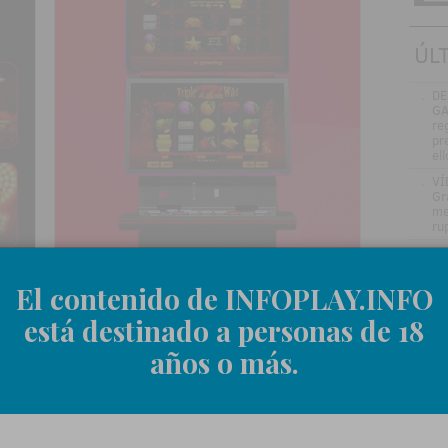
ÚL
.
DE
GA
re
pr
el
.
VÍ
Gr
me
ru
.
Jo
ve
in
El contenido de INFOPLAY.INFO
.
Be
está destinado a personas de 18
en
.
La
años o más.
si
.
El
nu
añ
.
Ma