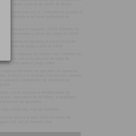
 'boom' de los centros de datos de Merlin
varra condiciona sus 3,1 millones en ayudas al
porte federado a no tener publicidad de
uestas
tremadura prevé recaudar 24,55 millones de
ros por impuestos y tasas del juego en 2026
stilla-La Mancha aprueba el censo fiscal de
s máquinas de juego a julio de 2026
pósitos y retiradas en tiempo real, también en
enda física: así es la solución de pago de
MIRAL Pay para el juego online
 cooperación entre un operador de apuestas
line, la DGOJ y la Guardia Civil permite detener
un presunto suplantador de identidad en
ganés
stilla y León autoriza a Mediterránea de
uestas, operadora de RETAbet, a desplegar
eve puntos de apuestas
 MÁS LEÍDO DEL FIN DE SEMANA
istocrat lleva a la AGE 2026 el relevo de
agon Link: así es Phoenix Link