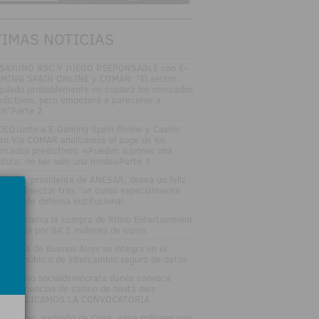
TIMAS NOTICIAS
SAYUNO RSC Y JUEGO RSEPONSABLE con E-
MING SPAIN ONLINE y COMAR: "El sector
gulado probablemente no copiará los mercados
edictivos, pero empezará a parecerse a
los"Parte 2
DEOJunto a E-Gaming Spain Online y Casino
an Vía COMAR analizamos el auge de los
rcados predictivos: «Pueden suponer una
ptura, no ser solo una moda»Parte 1
sé Vall, presidente de ANESAR, desea un feliz
rano al sector tras "un curso especialmente
tenso" de defensa institucional
tsson cierra la compra de Rhino Entertainment
 Canadá por 64,5 millones de euros
 Lotería de Buenos Aires se integra en el
stema público de intercambio seguro de datos
 Ejecutivo socialdemócrata danés convoca
evas licencias de casino de hasta diez
osPUBLICAMOS LA CONVOCATORIA
nuel Lao, exdueño de Cirsa, gana millones con