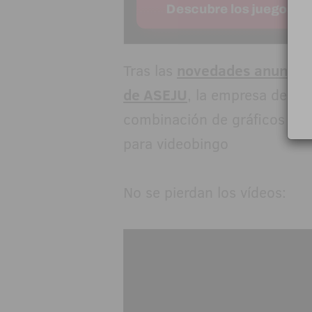
Tras las
novedades anunciad
de ASEJU
, la empresa de Fé
combinación de gráficos y s
para videobingo
No se pierdan los vídeos: