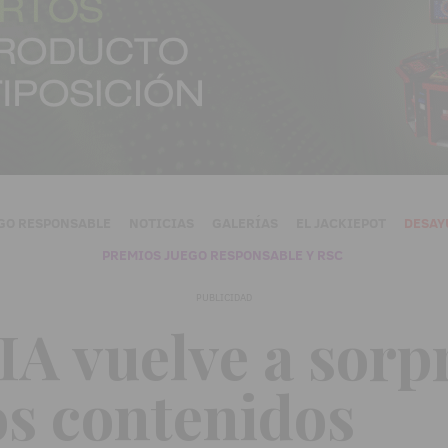
GO RESPONSABLE
NOTICIAS
GALERÍAS
EL JACKIEPOT
DESAY
PREMIOS JUEGO RESPONSABLE Y RSC
PUBLICIDAD
 vuelve a sorp
s contenidos