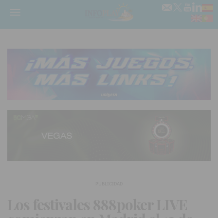
Menú
PUBLICIDAD
Los festivales 888poker LIVE