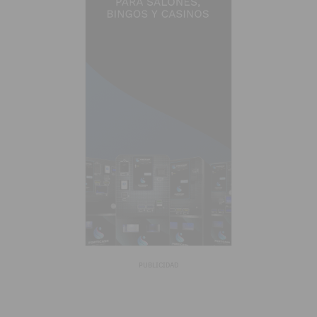
PUBLICIDAD