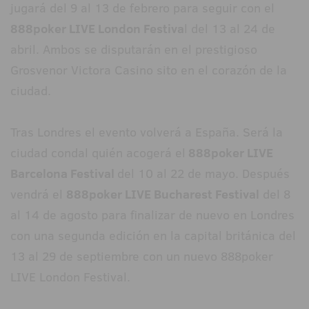
jugará del 9 al 13 de febrero para seguir con el
888poker LIVE London Festiva
l del 13 al 24 de
abril. Ambos se disputarán en el prestigioso
Grosvenor Victora Casino sito en el corazón de la
ciudad.
Tras Londres el evento volverá a España. Será la
ciudad condal quién acogerá el
888poker LIVE
Barcelona Festival
del 10 al 22 de mayo. Después
vendrá el
888poker LIVE Bucharest Festival
del 8
al 14 de agosto para finalizar de nuevo en Londres
con una segunda edición en la capital británica del
13 al 29 de septiembre con un nuevo 888poker
LIVE London Festival.