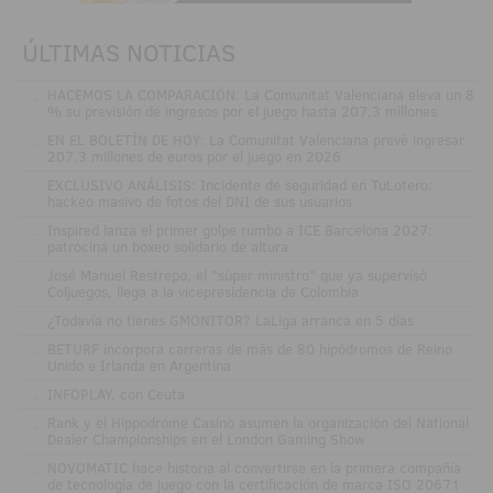
ÚLTIMAS NOTICIAS
.
HACEMOS LA COMPARACIÓN: La Comunitat Valenciana eleva un 8
% su previsión de ingresos por el juego hasta 207,3 millones
.
EN EL BOLETÍN DE HOY: La Comunitat Valenciana prevé ingresar
207,3 millones de euros por el juego en 2026
.
EXCLUSIVO ANÁLISIS: Incidente de seguridad en TuLotero:
hackeo masivo de fotos del DNI de sus usuarios
.
Inspired lanza el primer golpe rumbo a ICE Barcelona 2027:
patrocina un boxeo solidario de altura
.
José Manuel Restrepo, el "súper ministro" que ya supervisó
Coljuegos, llega a la vicepresidencia de Colombia
.
¿Todavía no tienes GMONITOR? LaLiga arranca en 5 días
.
BETURF incorpora carreras de más de 80 hipódromos de Reino
Unido e Irlanda en Argentina
.
INFOPLAY, con Ceuta
.
Rank y el Hippodrome Casino asumen la organización del National
Dealer Championships en el London Gaming Show
.
NOVOMATIC hace historia al convertirse en la primera compañía
de tecnología de juego con la certificación de marca ISO 20671