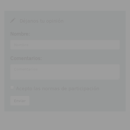
Déjanos tu opinión
Nombre:
Comentarios:
Acepto las
normas de participación
Enviar