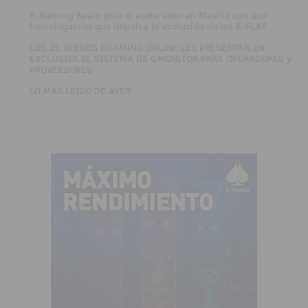
·
E-Gaming Spain pisa el acelerador en Madrid con una
homologación que impulsa la evolución de las E-FLAT
·
LOS 25 JUEGOS EGAMING ONLINE LES PRESENTAN EN
EXCLUSIVA EL SISTEMA DE GMONITOR PARA OPERADORES y
PROVEEDORES
·
LO MÁS LEÍDO DE AYER