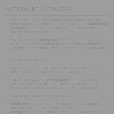
NOTICIAS RELACIONADAS
·
DESAYUNO RSC Y JUEGO RESPONSABLE con E-GAMING
SPAIN ONLINE y COMAR: "El sector regulado probablemente
no copiará los mercados predictivos, pero empezará a
parecerse a ellos"Parte 2
·
VÍDEOJunto a E-Gaming Spain Online y Casino Gran Vía
COMAR analizamos el auge de los mercados predictivos:
«Pueden suponer una ruptura, no ser solo una moda»Parte
1
·
LO MÁS LEÍDO DE AYER
·
e-gaming online SELLA UNA ALIANZA CON SOCCERBET Y
REFUERZA SU EXPANSIÓN EN LOS BALCANES
·
LOS 25 JUEGOS DE e-gaming Spain Online SALEN A
ESCENA: LA COMPAÑÍA ESTRENA SU GRAN DESPLIEGUE
PUBLICITARIO PARA CONQUISTAR EL MERCADO ONLINE
·
LO MÁS LEÍDO DEL FIN DE SEMANA
·
Publicamos el vídeo resumen del gran encuentro sobre
RSC, Juego Responsable, mercados predictivos e
inteligencia artificial celebrado en Casino Gran Vía COMAR